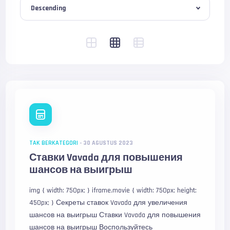
TAK BERKATEGORI
-
30 AGUSTUS 2023
Ставки Vavada для повышения
шансов на выигрыш
img { width: 750px; } iframe.movie { width: 750px; height:
450px; } Секреты ставок Vavada для увеличения
шансов на выигрыш Ставки Vavada для повышения
шансов на выигрыш Воспользуйтесь