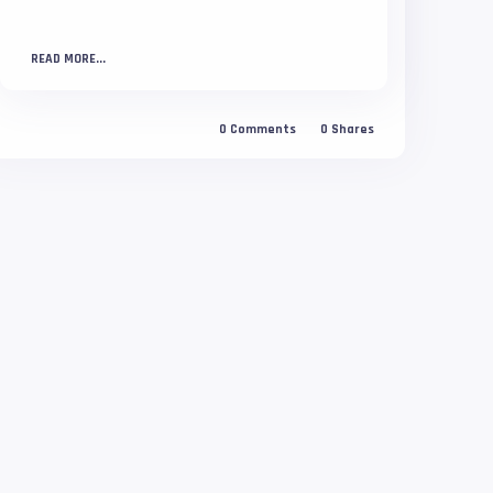
READ MORE...
0
Comments
0
Shares