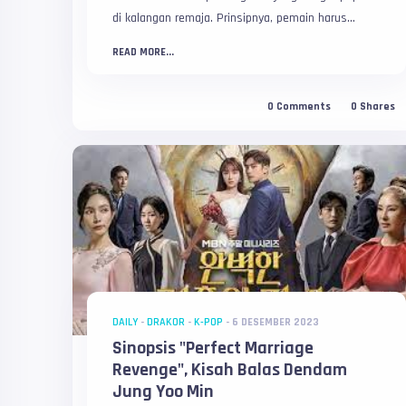
di kalangan remaja. Prinsipnya, pemain harus...
READ MORE...
0
Comments
0
Shares
DAILY
-
DRAKOR
-
K-POP
-
6 DESEMBER 2023
Sinopsis "Perfect Marriage
Revenge", Kisah Balas Dendam
Jung Yoo Min