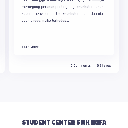
mulut dan gigi seharusnya selalu dijaga, keduanya
memegang peranan penting bagi kesehatan tubuh
secara menyeluruh. Jika kesehatan mulut dan gigi
tidak dijaga, risiko terhadap...
READ MORE...
0
Comments
0
Shares
STUDENT CENTER SMK IKIFA