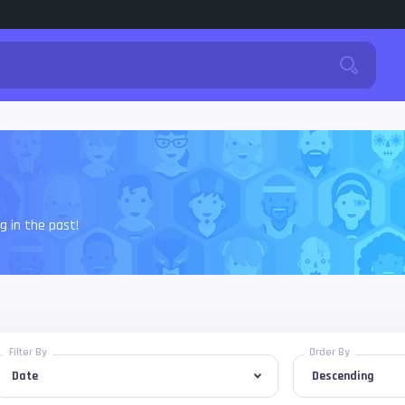
 in the past!
Filter By
Order By