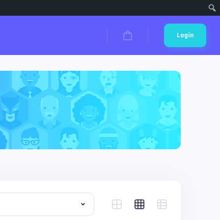
Cari
Login