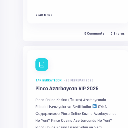
READ MORE...
0
Comments
0
Shares
TAK BERKATEGORI
-
26 FEBRUARI 2025
Pinco Azərbaycan VIP 2025
Pinco Online Kazino (Пинко) Azərbaycanda –
Etibarlı Lisenziyalar və Sertifikatlar
OYNA
Содержимое Pinco Online Kazino Azərbaycanda
Nə Yeni? Pinco Casino Azərbaycanda Nə Yeni?
Pinco Online Kazino Lisenziyaları və Serti...