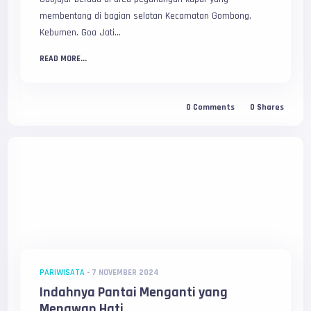
membentang di bagian selatan Kecamatan Gombong,
Kebumen. Goa Jati...
READ MORE...
0
Comments
0
Shares
PARIWISATA
-
7 NOVEMBER 2024
Indahnya Pantai Menganti yang
Menawan Hati