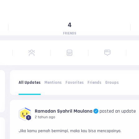
4
FRIENDS
All Updates
Mentions
Favorites
Friends
Groups
Ramadan Syahril Maulana
posted an update
2 tahun ago
1
Jika kamu pernah bermimpi, maka kau bisa mencapainya.