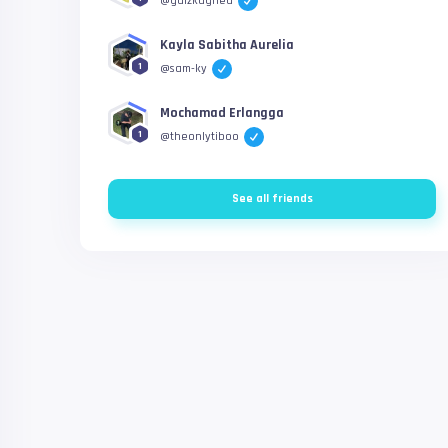
@gaizkaghea
Kayla Sabitha Aurelia
1
@sam-ky
Mochamad Erlangga
1
@theonlytiboo
See all friends