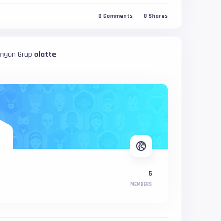
0
Comments
0
Shares
engan Grup
olatte
5
MEMBERS