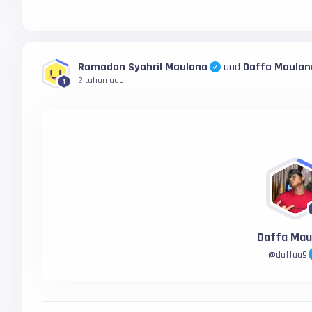
Ramadan Syahril Maulana
and
Daffa Maulan
2 tahun ago
1
Daffa Mau
@
daffaa9