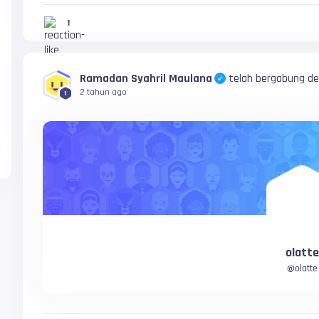
1
Ramadan Syahril Maulana
telah bergabung d
2 tahun ago
1
olatte
@
olatte