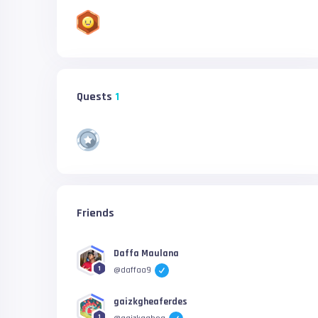
Quests
1
Friends
Daffa Maulana
1
@daffaa9
gaizkgheaferdes
1