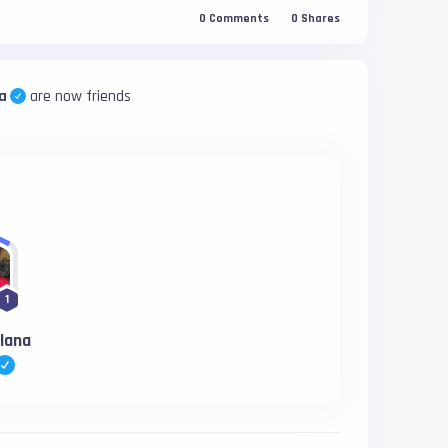
0
Comments
0
Shares
a
are now friends
1
lana