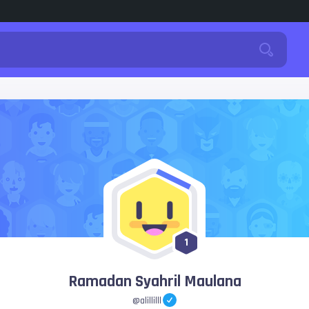
1
Ramadan Syahril Maulana
@alillilll