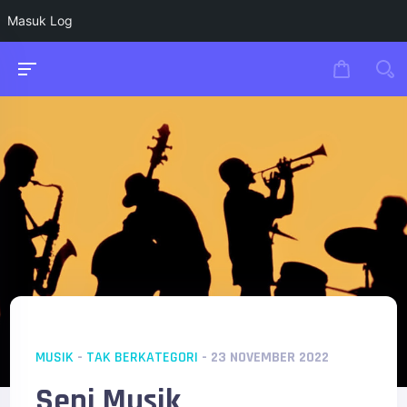
Masuk Log
MUSIK
-
TAK BERKATEGORI
- 23 NOVEMBER 2022
Seni Musik