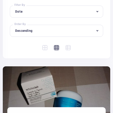
Filter By
Order By