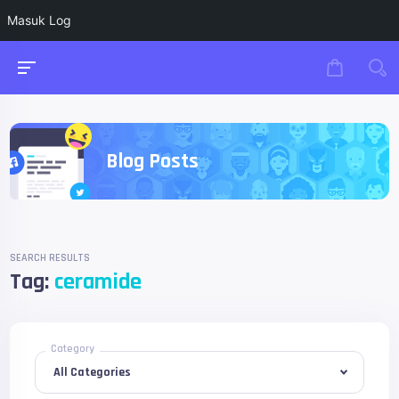
Masuk Log
Blog Posts
SEARCH RESULTS
Tag:
ceramide
Category