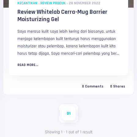
KECANTIKAN
-
REVIEW PRODUK
-
28 NOVEMBER 2022
Review Whitelab Cerra-Mug Barrier
Moisturizing Gel
Saya merasa kulit saya lebih kering dari biasanya, untuk
menjaga kelembapan kulit tentunya harus menggunakan
moisturizer atau pelembap, karena kelembapan kulit kita
harus tetap dijaga. Saya mencari-cari pelembap yang ber...
READ MORE...
0
Comments
0
Shares
01
Showing
1
-
1
out of
1
result