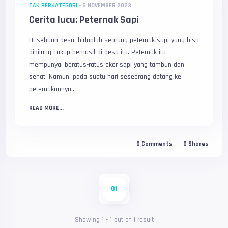
TAK BERKATEGORI
-
6 NOVEMBER 2023
Cerita lucu: Peternak Sapi
Di sebuah desa, hiduplah seorang peternak sapi yang bisa
dibilang cukup berhasil di desa itu. Peternak itu
mempunyai beratus-ratus ekor sapi yang tambun dan
sehat. Namun, pada suatu hari seseorang datang ke
peternakannya...
READ MORE...
0
Comments
0
Shares
01
Showing
1
-
1
out of
1
result