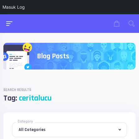
Masuk Log
Blog Posts
SEARCH RESULTS
Tag:
ceritalucu
Category