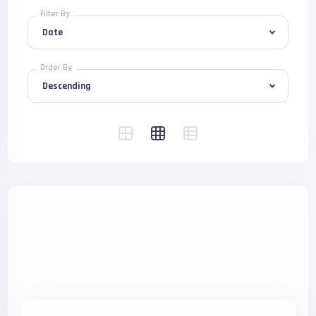
Filter By
Order By