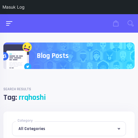
Masuk Log
Blog Posts
SEARCH RESULTS
Tag:
rrqhoshi
Category