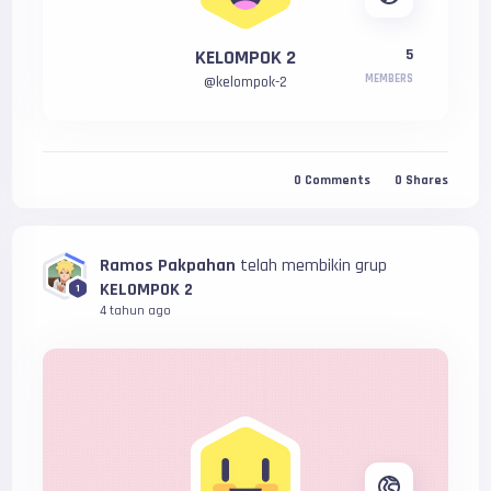
KELOMPOK 2
5
MEMBERS
@
kelompok-2
0
Comments
0
Shares
Ramos Pakpahan
telah membikin grup
KELOMPOK 2
1
4 tahun ago