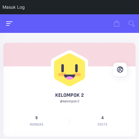
Masuk Log
KELOMPOK 2
@kelompok-2
5
4
MEMBERS
POSTS