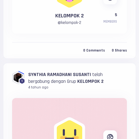
KELOMPOK 2
5
MEMBERS
@
kelompok-2
0
Comments
0
Shares
SYNTHIA RAMADHANI SUSANTI
telah
bergabung dengan Grup
KELOMPOK 2
1
4 tahun ago