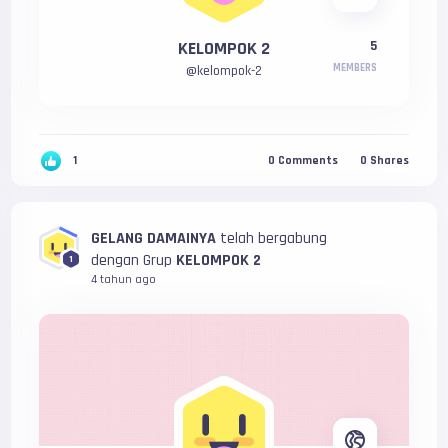
KELOMPOK 2
5
MEMBERS
@
kelompok-2
1
0
Comments
0
Shares
GELANG DAMAINYA
telah bergabung
dengan Grup
KELOMPOK 2
1
4 tahun ago