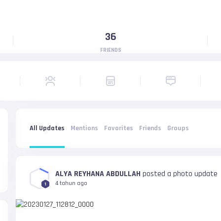
36
FRIENDS
All Updates
Mentions
Favorites
Friends
Groups
ALYA REYHANA ABDULLAH
posted a photo update
4 tahun ago
1