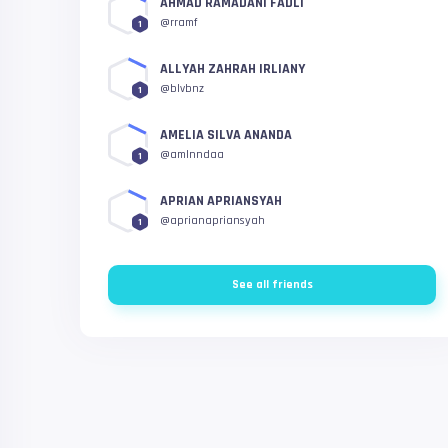
AHMAD RAMADANI FADLI
@rramf
1
ALLYAH ZAHRAH IRLIANY
@blvbnz
1
AMELIA SILVA ANANDA
@amlnndaa
1
APRIAN APRIANSYAH
@aprianapriansyah
1
See all friends