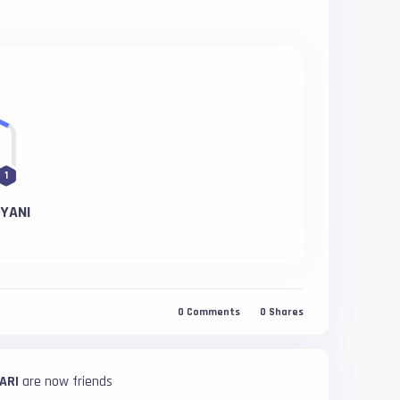
1
YANI
n
0
Comments
0
Shares
ARI
are now friends