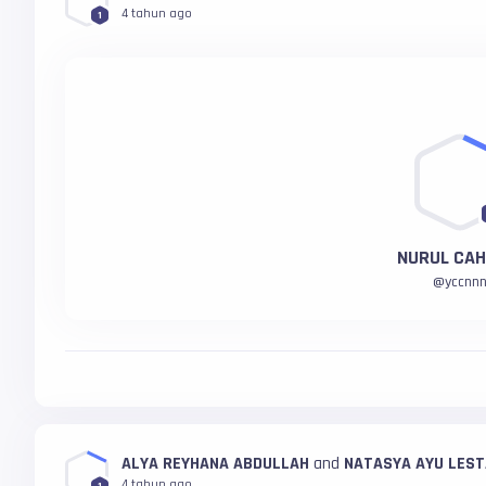
4 tahun ago
1
NURUL CAH
@
yccnn
ALYA REYHANA ABDULLAH
and
NATASYA AYU LEST
4 tahun ago