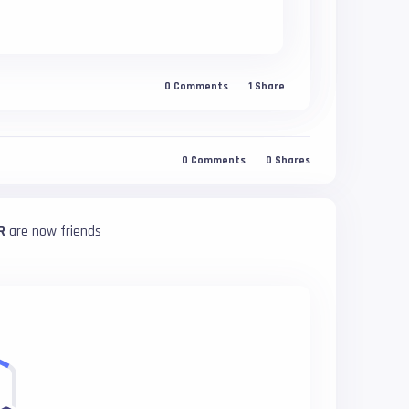
0
Comments
1
Share
0
Comments
0
Shares
R
are now friends