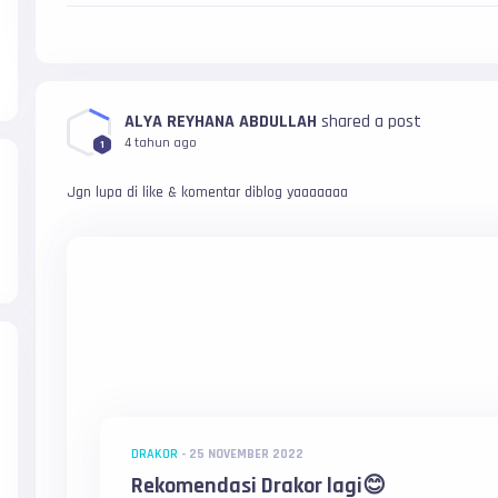
ALYA REYHANA ABDULLAH
shared a post
4 tahun ago
1
Jgn lupa di like & komentar diblog yaaaaaaa
DRAKOR
-
25 NOVEMBER 2022
Rekomendasi Drakor lagi😊