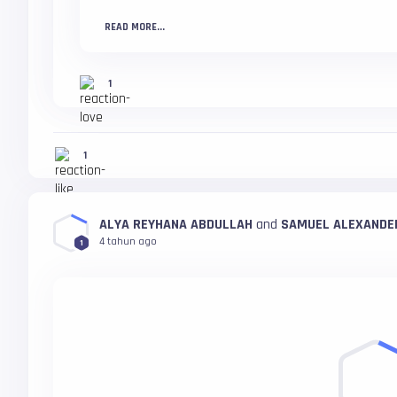
READ MORE...
1
1
ALYA REYHANA ABDULLAH
and
SAMUEL ALEXANDE
4 tahun ago
1