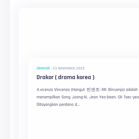
DRAKOR
-
23 NOVEMBER 2022
Drakor ( drama korea )
4.vicenzo Vincenzo (Hangul: 빈센조; RR: Binsenjo) adalah s
menampilkan Song Joong-ki, Jeon Yeo-been, Ok Taec-yeon
Ditayangkan perdana d...