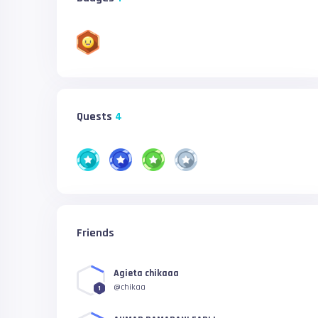
Quests
4
Friends
Agieta chikaaa
@chikaa
1