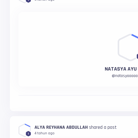
1
NATASYA AYU 
@
natasyaaaaa
ALYA REYHANA ABDULLAH
shared a post
4 tahun ago
1