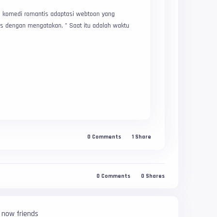
 komedi romantis adaptasi webtoon yang
 dengan mengatakan, ” Saat itu adalah waktu
0
Comments
1
Share
0
Comments
0
Shares
 now friends