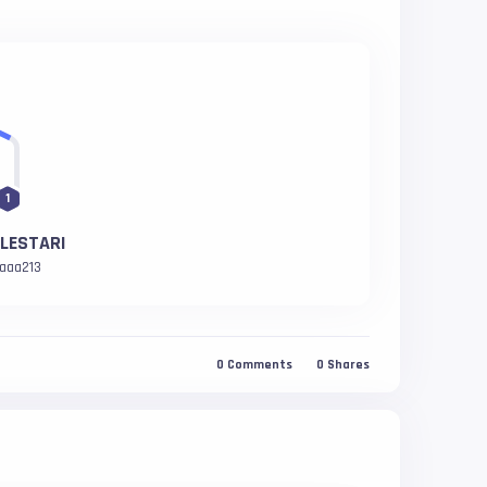
1
LESTARI
aaa213
0
Comments
0
Shares