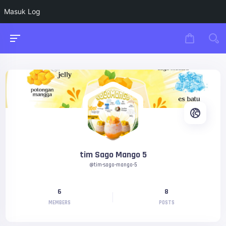
Masuk Log
tim Sago Mango 5
@tim-sago-mango-5
6
8
MEMBERS
POSTS