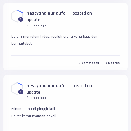
hestyana nur aufa
posted an
update
1
2 tahun ago
Dalam menjalani hidup, jadilah orang yang kuat dan 
bermartabat.
0
Comments
0
Shares
hestyana nur aufa
posted an
update
1
2 tahun ago
Minum jamu di pinggir kali
Dekat kamu nyaman sekali