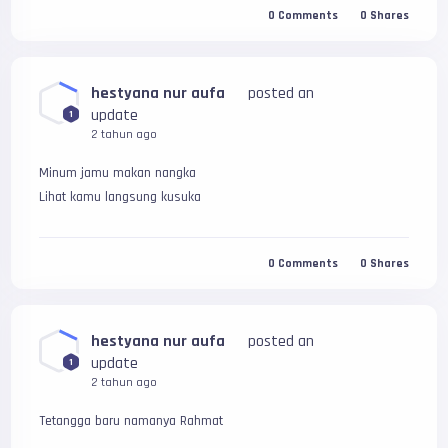
0
Comments
0
Shares
hestyana nur aufa
posted an
update
1
2 tahun ago
Minum jamu makan nangka
Lihat kamu langsung kusuka
0
Comments
0
Shares
hestyana nur aufa
posted an
update
1
2 tahun ago
Tetangga baru namanya Rahmat