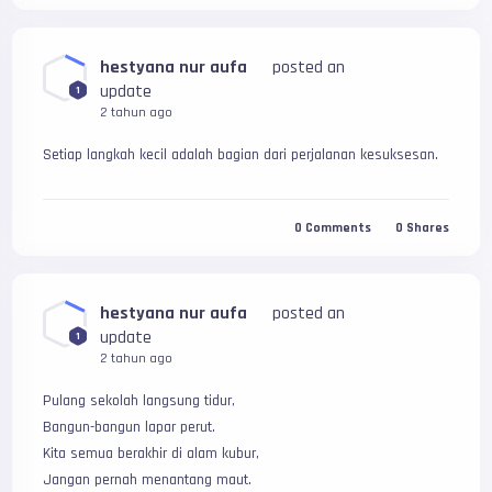
hestyana nur aufa
posted an
update
1
2 tahun ago
Setiap langkah kecil adalah bagian dari perjalanan kesuksesan.
0
Comments
0
Shares
hestyana nur aufa
posted an
update
1
2 tahun ago
Pulang sekolah langsung tidur,
Bangun-bangun lapar perut.
Kita semua berakhir di alam kubur,
Jangan pernah menantang maut.