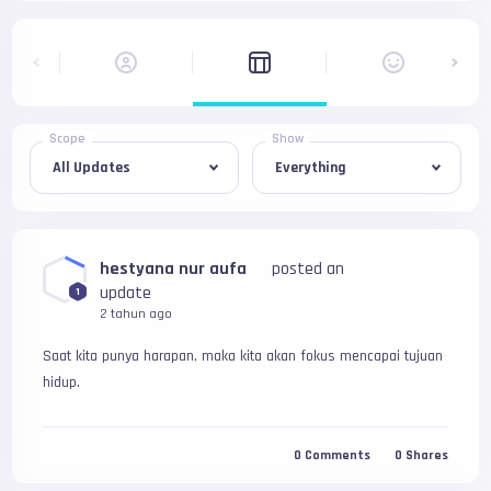
Scope
Show
hestyana nur aufa
posted an
update
1
2 tahun ago
Saat kita punya harapan, maka kita akan fokus mencapai tujuan 
hidup.
0
Comments
0
Shares