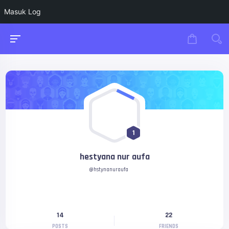
Masuk Log
1
hestyana nur aufa
@hstynanuraufa
14
22
POSTS
FRIENDS