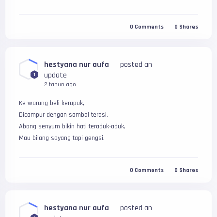
0
Comments
0
Shares
hestyana nur aufa
posted an
update
1
2 tahun ago
Ke warung beli kerupuk,
Dicampur dengan sambal terasi.
Abang senyum bikin hati teraduk-aduk,
Mau bilang sayang tapi gengsi.
0
Comments
0
Shares
hestyana nur aufa
posted an