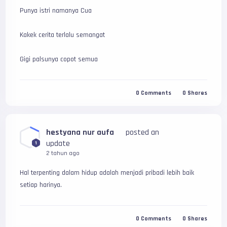
Punya istri namanya Cua
Kakek cerita terlalu semangat
Gigi palsunya copot semua
0
Comments
0
Shares
hestyana nur aufa
posted an
update
1
2 tahun ago
Hal terpenting dalam hidup adalah menjadi pribadi lebih baik 
setiap harinya.
0
Comments
0
Shares