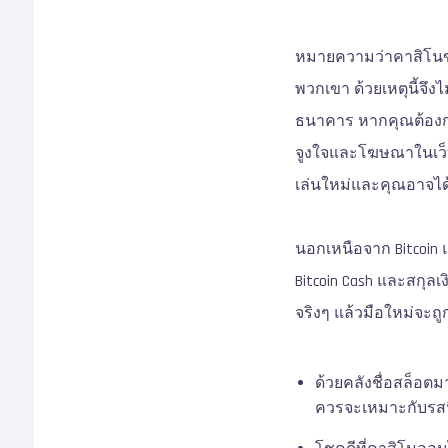
หมายความว่าคาสิโนของ
พวกเขา ด้วยเหตุนี้จึง
ธนาคาร หากคุณต้องการส
จูงใจและโฆษณาในเว็บไซ
เล่นใหม่และคุณอาจได้
นอกเหนือจาก Bitcoin แ
Bitcoin Cash และสกุลเง
จริงๆ แล้วมือใหม่จะถูกถ
ด้วยคลังชื่อสล็อต
ควรจะเหมาะกับรสน