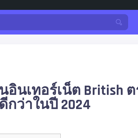
บนอินเทอร์เน็ต British
่ดีกว่าในปี 2024