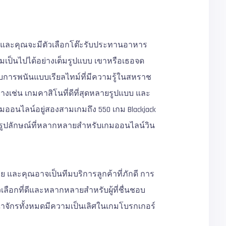
กมายและคุณจะมีตัวเลือกโต๊ะรับประทานอาหาร
เป็นไปได้อย่างเต็มรูปแบบ เขาหรือเธอจด
การพนันแบบเรียลไทม์ที่มีความรู้ในสหราช
างเช่น เกมคาสิโนที่ดีที่สุดหลายรูปแบบ และ
กมออนไลน์อยู่สองสามเกมถึง 550 เกม Blackjack
สนอรูปลักษณ์ที่หลากหลายสำหรับเกมออนไลน์วิน
ย และคุณอาจเป็นทีมบริการลูกค้าที่ภักดี การ
ือกที่ดีและหลากหลายสำหรับผู้ที่ชื่นชอบ
กรทั้งหมดมีความเป็นเลิศในเกมโบรกเกอร์