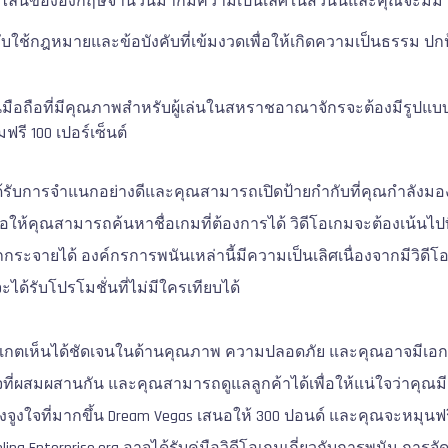
นไลน์ของอังกฤษจำนวนมากมีความเป็นเลิศในส่วนนี้และคุณจะมีมา
คับใช้กฎหมายและข้อบังคับที่เข้มงวดเพื่อให้เกิดความเป็นธรรม ปกป้
ือถือที่มีคุณภาพสำหรับผู้เล่นในสหราชอาณาจักรจะต้องมีรูปแบบที่เ
ฟรี 100 เปอร์เซ็นต์
ด้รับการจำแนกอย่างดีและคุณสามารถเปิดป้ายกำกับที่คุณกำลังมอง
่อให้คุณสามารถค้นหาชื่อเกมที่ต้องการได้ วิดีโอเกมจะต้องเน้นไป
ะจายได้ องค์กรการพนันเหล่านี้มีความเป็นเลิศเนื่องจากมีวิดีโอเก
ได้รับโปรโมชั่นที่ไม่มีใครเทียบได้
งเกตเห็นได้ชัดเจนในด้านคุณภาพ ความปลอดภัย และคุณอาจมีเอก
งใจที่ผสมผสานกัน และคุณสามารถดูแลลูกค้าได้เพื่อให้แน่ใจว่า
ูงใจที่มากขึ้น Dream Vegas เสนอให้ 300 ปอนด์ และคุณจะหมุนฟรี 1