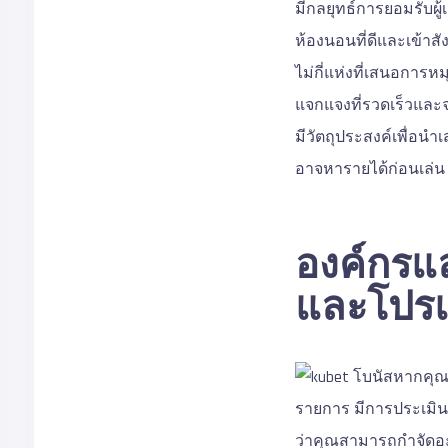
มีกลยุทธ์การยอมรับผู้
ห้องนอนที่ดีและเข้าส
ไม่กี่แห่งที่เสนอการห
แจกแจงที่รวดเร็วและ
มีวัตถุประสงค์เพื่
อาจหารายได้ก่อนเล่น
องค์กรแล
และโปร
หากคุณม
รายการ มีการประเมินโบ
ว่าคุณสามารถกำจัดอะ