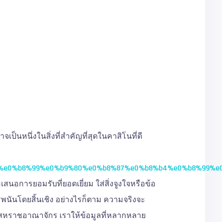
นหนึ่งในสิ่งที่สำคัญที่สุดในคาสิโนที่ดี
9%82%e0%b8%99%e0%b9%80%e0%b8%87%e0%b8%b4%e0%b8%99
อเสนอการยอมรับที่ยอดเยี่ยม ใส่สิ่งจูงใจหรือข้อ
รพนันโดยสิ้นเชิง อย่างไรก็ตาม ความจริงจะ
ับสหราชอาณาจักร เราให้ข้อมูลที่หลากหลาย