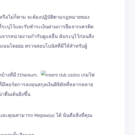
่นหรือไม่ก็ตาม จะต้องปฏิบัติตามกฎหมายของ
 ที่ระบุไว้และรับชำระเงินผ่านการยืมจากเครดิต
นจากหน่วยงานกำกับดูแลอื่น ฉันระบุไว้ก่อนสิ่ง
คะแนนโดยย่อ ตรวจสอบโบนัสที่มีให้สำหรับผู้
้างที่มี Ethereum,
ช้ที่มีพอร์ตการลงทุนสกุลเงินดิจิทัลที่หลากหลาย
ตื่นเต้นยิ่งขึ้น
ละคุณสามารถ Megaways ได้ นั่นคือสิ่งที่คุณ