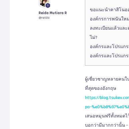
1
ขอแนะนำคาสิโนออ
Reida Mutiara R
@reida
องค์กรการพนันใหม่ทั
ลงทะเบียนแล้วและ
ไม่?
องค์กรและโปรแกรมเ
องค์กรและโปรแก
ผู้เชี่ยวชาญหลายคนใน
ที่สุดของอังกฤษ
https://blog.tsu
pa-%e0%b8%97%e0%
เสนอหมุนฟรีทั้งหมดไว
บอกว่ามีมากกว่านั้น