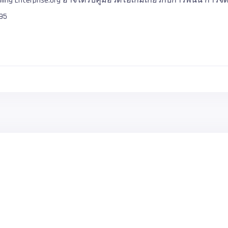
ng Enterprise.org อาจได้รับคู่มือวิดีโอเกมเกี่ยวกับการพนัน กา
995