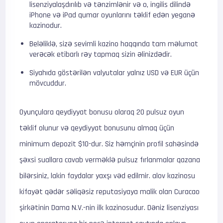
lisenziyalaşdırılıb və tənzimlənir və o, ingilis dilində
iPhone və iPad qumar oyunlarını təklif edən yeganə
kazinodur.
Beləliklə, sizə sevimli kazino haqqında tam məlumat
verəcək etibarlı rəy tapmaq sizin əlinizdədir.
Siyahıda göstərilən valyutalar yalnız USD və EUR üçün
mövcuddur.
Oyunçulara qeydiyyat bonusu olaraq 20 pulsuz oyun
təklif olunur və qeydiyyat bonusunu almaq üçün
minimum depozit $10-dur. Siz həmçinin profil sahəsində
şəxsi suallara cavab verməklə pulsuz fırlanmalar qazana
bilərsiniz, lakin faydalar yaxşı vəd edilmir. alov kazinosu
kifayət qədər səliqəsiz reputasiyaya malik olan Curacao
şirkətinin Dama N.V.-nin ilk kazinosudur. Dəniz lisenziyası