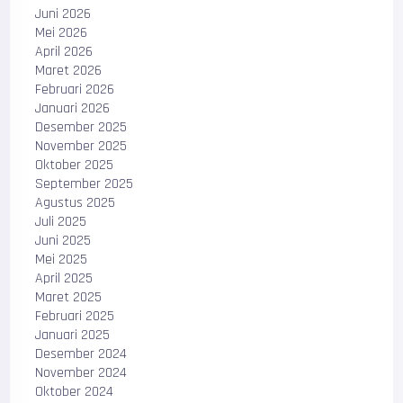
Juni 2026
Mei 2026
April 2026
Maret 2026
Februari 2026
Januari 2026
Desember 2025
November 2025
Oktober 2025
September 2025
Agustus 2025
Juli 2025
Juni 2025
Mei 2025
April 2025
Maret 2025
Februari 2025
Januari 2025
Desember 2024
November 2024
Oktober 2024