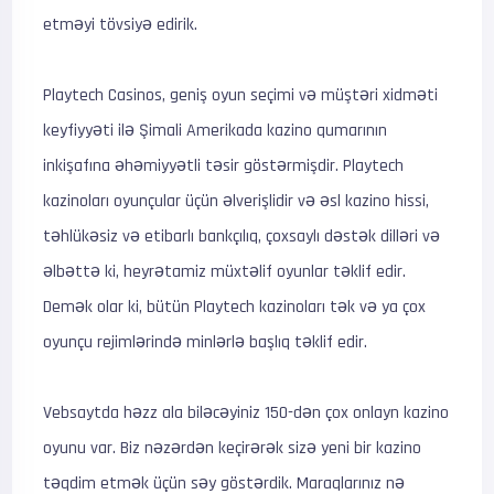
etməyi tövsiyə edirik.
Playtech Casinos, geniş oyun seçimi və müştəri xidməti
keyfiyyəti ilə Şimali Amerikada kazino qumarının
inkişafına əhəmiyyətli təsir göstərmişdir. Playtech
kazinoları oyunçular üçün əlverişlidir və əsl kazino hissi,
təhlükəsiz və etibarlı bankçılıq, çoxsaylı dəstək dilləri və
əlbəttə ki, heyrətamiz müxtəlif oyunlar təklif edir.
Demək olar ki, bütün Playtech kazinoları tək və ya çox
oyunçu rejimlərində minlərlə başlıq təklif edir.
Vebsaytda həzz ala biləcəyiniz 150-dən çox onlayn kazino
oyunu var. Biz nəzərdən keçirərək sizə yeni bir kazino
təqdim etmək üçün səy göstərdik. Maraqlarınız nə