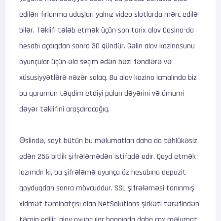
edilən fırlanma uduşları yalnız video slotlarda mərc edilə
bilər. Təklifi tələb etmək üçün son tarix alov Casino-da
hesabı açdıqdan sonra 30 gündür. Gəlin alov kazinosunu
oyunçular üçün əla seçim edən bəzi fəndlərə və
xüsusiyyətlərə nəzər salaq. Bu alov kazino icmalında biz
bu qurumun təqdim etdiyi pulun dəyərini və ümumi
dəyər təklifini araşdıracağıq.
Əslində, sayt bütün bu məlumatları daha da təhlükəsiz
edən 256 bitlik şifrələmədən istifadə edir. Qeyd etmək
lazımdır ki, bu şifrələmə oyunçu öz hesabına depozit
qoyduqdan sonra mövcuddur. SSL şifrələməsi tanınmış
xidmət təminatçısı olan NetSolutions şirkəti tərəfindən
təmin edilir. alov oyunçular haqqında daha çox məlumat