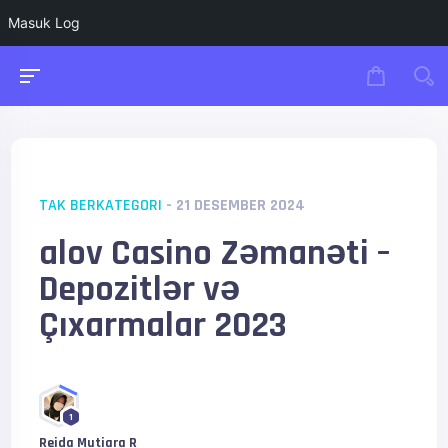
Masuk Log
TAK BERKATEGORI
- 21 DESEMBER 2024
alov Casino Zəmanəti –
Depozitlər və
Çıxarmalar 2023
1
Reida Mutiara R