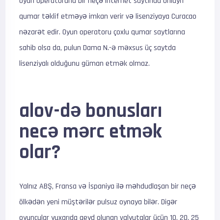
oyun operatoruna bir neçə internet saytında onlayn
qumar təklif etməyə imkan verir və lisenziyaya Curacao
nəzarət edir. Oyun operatoru çoxlu qumar saytlarına
sahib olsa da, pulun Dama N.-ə məxsus üç saytda
lisenziyalı olduğunu güman etmək olmaz.
alov-də bonusları
necə mərc etmək
olar?
Yalnız ABŞ, Fransa və İspaniya ilə məhdudlaşan bir neçə
ölkədən yeni müştərilər pulsuz oynaya bilər. Digər
oyunçular yuxarıda qeyd olunan valyutalar üçün 10, 20, 25