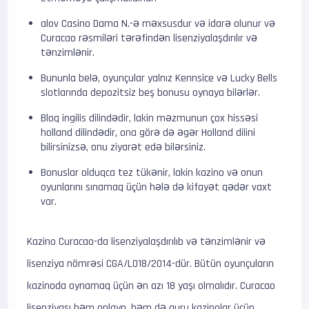
alov Casino Dama N.-ə məxsusdur və idarə olunur və
Curacao rəsmiləri tərəfindən lisenziyalaşdırılır və
tənzimlənir.
Bununla belə, oyunçular yalnız Kennsice və Lucky Bells
slotlarında depozitsiz beş bonusu oynaya bilərlər.
Bloq ingilis dilindədir, lakin məzmunun çox hissəsi
holland dilindədir, ona görə də əgər Holland dilini
bilirsinizsə, onu ziyarət edə bilərsiniz.
Bonuslar olduqca tez tükənir, lakin kazino və onun
oyunlarını sınamaq üçün hələ də kifayət qədər vaxt
var.
Kazino Curacao-da lisenziyalaşdırılıb və tənzimlənir və
lisenziya nömrəsi CGA/L018/2014-dür. Bütün oyunçuların
kazinoda oynamaq üçün ən azı 18 yaşı olmalıdır. Curacao
lisenziyası həm onlayn, həm də quru kazinolar üçün