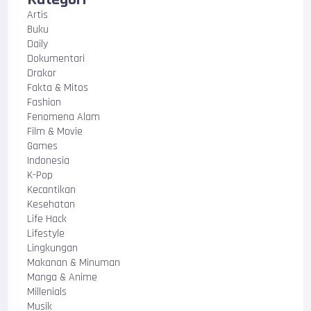
Artis
Buku
Daily
Dokumentari
Drakor
Fakta & Mitos
Fashion
Fenomena Alam
Film & Movie
Games
Indonesia
K-Pop
Kecantikan
Kesehatan
Life Hack
Lifestyle
Lingkungan
Makanan & Minuman
Manga & Anime
Millenials
Musik