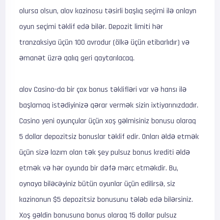
olursa olsun, alov kazinosu təsirli başlıq seçimi ilə onlayn
oyun seçimi təklif edə bilər. Depozit limiti hər
tranzaksiya üçün 100 avrodur (ölkə üçün etibarlıdır) və
əmanət üzrə qalıq geri qaytarılacaq.
alov Casino-da bir çox bonus təklifləri var və hansı ilə
başlamaq istədiyinizə qərar vermək sizin ixtiyarınızdadır.
Casino yeni oyunçular üçün xoş gəlmisiniz bonusu olaraq
5 dollar depozitsiz bonuslar təklif edir. Onları əldə etmək
üçün sizə lazım olan tək şey pulsuz bonus krediti əldə
etmək və hər oyunda bir dəfə mərc etməkdir. Bu,
oynaya biləcəyiniz bütün oyunlar üçün edilirsə, siz
kazinonun $5 depozitsiz bonusunu tələb edə bilərsiniz.
Xoş gəldin bonusuna bonus olaraq 15 dollar pulsuz