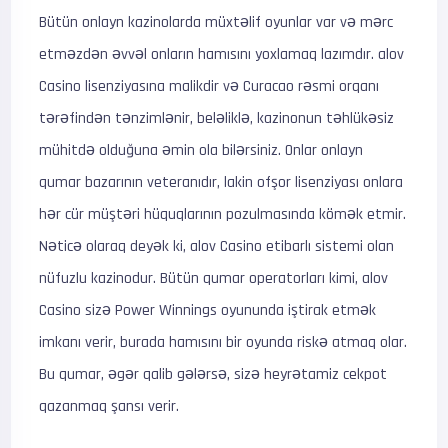
Bütün onlayn kazinolarda müxtəlif oyunlar var və mərc
etməzdən əvvəl onların hamısını yoxlamaq lazımdır. alov
Casino lisenziyasına malikdir və Curacao rəsmi orqanı
tərəfindən tənzimlənir, beləliklə, kazinonun təhlükəsiz
mühitdə olduğuna əmin ola bilərsiniz. Onlar onlayn
qumar bazarının veteranıdır, lakin ofşor lisenziyası onlara
hər cür müştəri hüquqlarının pozulmasında kömək etmir.
Nəticə olaraq deyək ki, alov Casino etibarlı sistemi olan
nüfuzlu kazinodur. Bütün qumar operatorları kimi, alov
Casino sizə Power Winnings oyununda iştirak etmək
imkanı verir, burada hamısını bir oyunda riskə atmaq olar.
Bu qumar, əgər qalib gələrsə, sizə heyrətamiz cekpot
qazanmaq şansı verir.