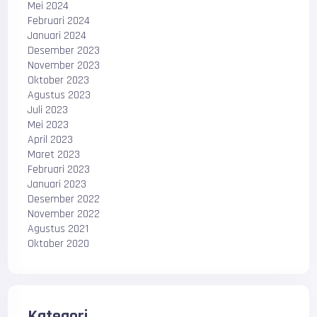
Mei 2024
Februari 2024
Januari 2024
Desember 2023
November 2023
Oktober 2023
Agustus 2023
Juli 2023
Mei 2023
April 2023
Maret 2023
Februari 2023
Januari 2023
Desember 2022
November 2022
Agustus 2021
Oktober 2020
Kategori