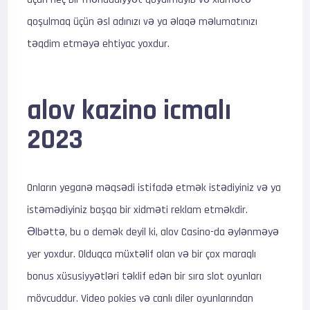
qoşulmaq üçün əsl adınızı və ya əlaqə məlumatınızı
təqdim etməyə ehtiyac yoxdur.
alov kazino icmalı
2023
Onların yeganə məqsədi istifadə etmək istədiyiniz və ya
istəmədiyiniz başqa bir xidməti reklam etməkdir.
Əlbəttə, bu o demək deyil ki, alov Casino-da əylənməyə
yer yoxdur. Olduqca müxtəlif olan və bir çox maraqlı
bonus xüsusiyyətləri təklif edən bir sıra slot oyunları
mövcuddur. Video pokies və canlı diler oyunlarından