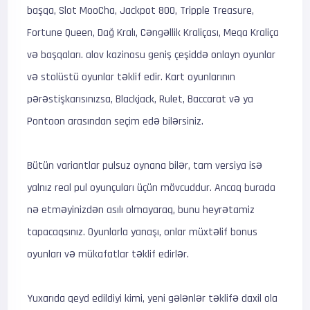
başqa, Slot MooCha, Jackpot 800, Tripple Treasure,
Fortune Queen, Dağ Kralı, Cəngəllik Kraliçası, Meqa Kraliça
və başqaları. alov kazinosu geniş çeşiddə onlayn oyunlar
və stolüstü oyunlar təklif edir. Kart oyunlarının
pərəstişkarısınızsa, Blackjack, Rulet, Baccarat və ya
Pontoon arasından seçim edə bilərsiniz.
Bütün variantlar pulsuz oynana bilər, tam versiya isə
yalnız real pul oyunçuları üçün mövcuddur. Ancaq burada
nə etməyinizdən asılı olmayaraq, bunu heyrətamiz
tapacaqsınız. Oyunlarla yanaşı, onlar müxtəlif bonus
oyunları və mükafatlar təklif edirlər.
Yuxarıda qeyd edildiyi kimi, yeni gələnlər təklifə daxil ola