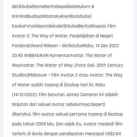
detikSulselHomeBeritaSepakbolaHukum &
KriminalBudayaWisataKulinerBisnisSulsel
EwakoFotoVideoIndeksdetikSulselBeritaSinopsis Film
Avatar 2: The Way of Water, Penjelajahan di Negeri
PandoraEdward Ridwan – detikSulselRabu, 14 Des 2022
23:45 WIBBAGIKAN KomentarAvatar: The Water of
WayAvatar: The Water of Way. (Foto: Dok. 20th Century
Studios)Makassar – Film Avatar 2 atau Avatar: The Way
of Water sudah tayang di bioskop hari ini, Rabu
(14/12/2022). Film besutan James Cameron ini adalah
lanjutan dari sekuel avatar sebelumnya.Seperti
diketahui, film avatar sekuel pertama tayang di bioskop
pada tahun 2009 lalu. Dan sejak itu, Avatar menjadi film
terlaris di dunia dengan pendapatan mencapai US$2,84