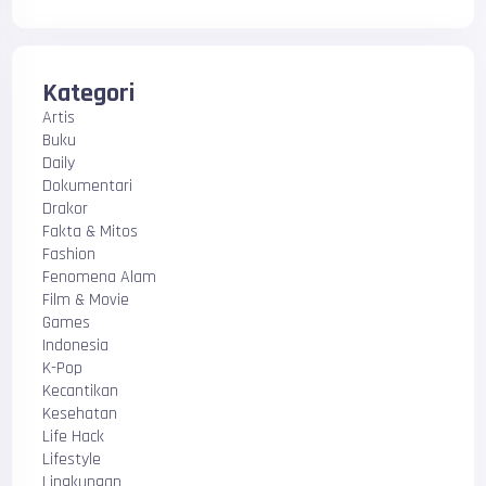
Kategori
Artis
Buku
Daily
Dokumentari
Drakor
Fakta & Mitos
Fashion
Fenomena Alam
Film & Movie
Games
Indonesia
K-Pop
Kecantikan
Kesehatan
Life Hack
Lifestyle
Lingkungan