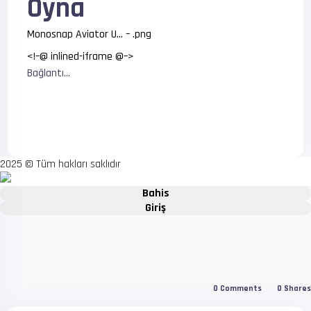
Oyna
Monosnap Aviator U… – .png
<!–@ inlined-iframe @–>
Bağlantı…
2025
© Tüm hakları saklıdır
Bahis
Giriş
0
Comments
0
Shares