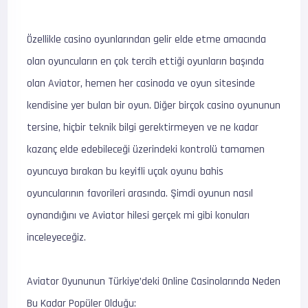
Özellikle casino oyunlarından gelir elde etme amacında
olan oyuncuların en çok tercih ettiği oyunların başında
olan Aviator, hemen her casinoda ve oyun sitesinde
kendisine yer bulan bir oyun. Diğer birçok casino oyununun
tersine, hiçbir teknik bilgi gerektirmeyen ve ne kadar
kazanç elde edebileceği üzerindeki kontrolü tamamen
oyuncuya bırakan bu keyifli uçak oyunu bahis
oyuncularının favorileri arasında. Şimdi oyunun nasıl
oynandığını ve Aviator hilesi gerçek mi gibi konuları
inceleyeceğiz.
Aviator Oyununun Türkiye’deki Online Casinolarında Neden
Bu Kadar Popüler Olduğu: