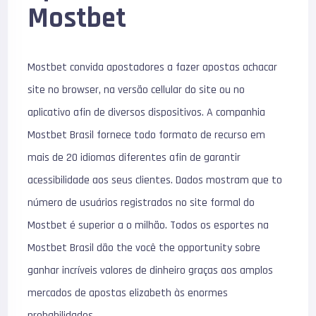
Mostbet
Mostbet convida apostadores a fazer apostas achacar
site no browser, na versão cellular do site ou no
aplicativo afin de diversos dispositivos. A companhia
Mostbet Brasil fornece todo formato de recurso em
mais de 20 idiomas diferentes afin de garantir
acessibilidade aos seus clientes. Dados mostram que to
número de usuários registrados no site formal do
Mostbet é superior a o milhão. Todos os esportes na
Mostbet Brasil dão the você the opportunity sobre
ganhar incríveis valores de dinheiro graças aos amplos
mercados de apostas elizabeth às enormes
probabilidades.