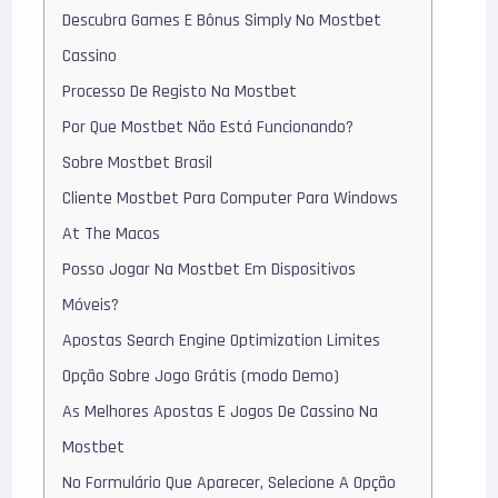
Descubra Games E Bônus Simply No Mostbet
Cassino
Processo De Registo Na Mostbet
Por Que Mostbet Não Está Funcionando?
Sobre Mostbet Brasil
Cliente Mostbet Para Computer Para Windows
At The Macos
Posso Jogar Na Mostbet Em Dispositivos
Móveis?
Apostas Search Engine Optimization Limites
Opção Sobre Jogo Grátis (modo Demo)
As Melhores Apostas E Jogos De Cassino Na
Mostbet
No Formulário Que Aparecer, Selecione A Opção