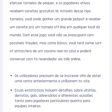
efetuar torneios de pôquer, e os jogadores ativos
recebem convites gratuitos lá. Através desse tipo
torneios, você pode ganhar um grande jackpot e receber
um convite pra um torneio off-line em qualquer local do
mundo. Com esse jogo, você não se preocupará com
possíveis fraudes, mas como bônus, você terá some sort
of atmosfera de um cassino real na casa e poderá
conversar com to revendedor via talk online.
Os utilizadores precisam de se inscrever afin de obter
uma conta anteriormente a utilizarem to site.
Essas estatísticas incluem detalhes sobre vitórias,
derrotas, gols, adversários e diferentes ocasiões
tanto para jogadores particulares quanto para
equipes inteiras.