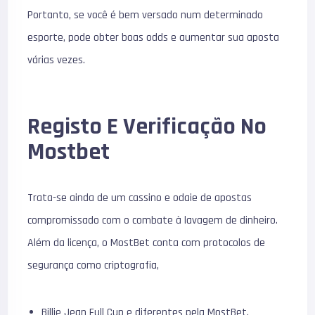
Portanto, se você é bem versado num determinado
esporte, pode obter boas odds e aumentar sua aposta
várias vezes.
Registo E Verificação No
Mostbet
Trata-se ainda de um cassino e odaie de apostas
compromissado com o combate à lavagem de dinheiro.
Além da licença, o MostBet conta com protocolos de
segurança como criptografia,
Billie Jean Full Cup e diferentes pela MostBet.