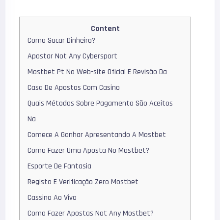
Content
Como Sacar Dinheiro?
Apostar Not Any Cybersport
Mostbet Pt No Web-site Oficial E Revisão Da
Casa De Apostas Com Casino
Quais Métodos Sobre Pagamento São Aceitos
Na
Comece A Ganhar Apresentando A Mostbet
Como Fazer Uma Aposta No Mostbet?
Esporte De Fantasia
Registo E Verificação Zero Mostbet
Cassino Ao Vivo
Como Fazer Apostas Not Any Mostbet?