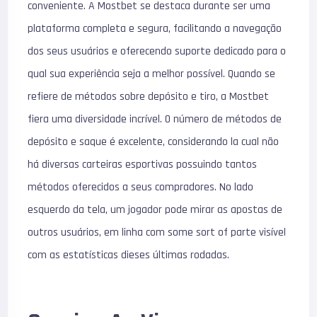
conveniente. A Mostbet se destaca durante ser uma
plataforma completa e segura, facilitando a navegação
dos seus usuários e oferecendo suporte dedicado para o
qual sua experiência seja a melhor possível. Quando se
refiere de métodos sobre depósito e tiro, a Mostbet
fiera uma diversidade incrível. O número de métodos de
depósito e saque é excelente, considerando la cual não
há diversas carteiras esportivas possuindo tantos
métodos oferecidos a seus compradores. No lado
esquerdo da tela, um jogador pode mirar as apostas de
outros usuários, em linha com some sort of parte visível
com as estatísticas dieses últimas rodadas.