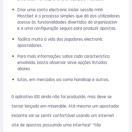
Criar uma conta electronic iniciar sessão mhh
Mostbet é o processo simples que dá aos utilizadores
acesso às funcionalidades divertidas da organizacion
e a uma configuração segura para produzir apostas.
facilita muito a vida dos jogadores electronic
apostadores.
Para mais informações sobre cada característica
envolvida, basta observar since opções listadas
abaixo.
lutas, em mercados asi como handicap e outros.
O aplicativo iOS ainda não foi produzido, mas deve se
tornar lançado em miserable. Até mesmo um apostador
iniciante vai se sentir confortável usando um internet
site de apostas possuindo uma interface” “tão