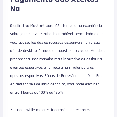
Na
O aplicativo Mostbet para iOS oferece uma experiência
sobre jogo suave elizabeth agradável, permitindo o qual
você acesse los dos os recursos disponíveis na versão
afin de desktop. O modo de apostas ao vivo da Mostbet
proporciona uma maneira mais interativa de assistir a
eventos esportivos e fornece algum valor para as
apostas esportivas. Bônus de Boas-Vindas do MostBet
Ao realizar seu de início depósito, você pode escolher
entre 1 bônus de 100% ou 125%.
todas while maiores federações do esporte.