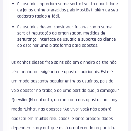
Os usuários apreciam some sort of vasta quantidade
de jogos online oferecidos pela MostBet, além de seu
cadastro rápido e fácil.
Os usuários devem considerar fatores como some
sort of reputação da organizacion, medidas de
segurança, interface de usuário e suporte ao cliente
ao escolher uma plataforma para apostas.
Os ganhos dieses free spins são em dinheiro at the não
têm nenhuma exigência de apostas adicionais. Este é
um modo bastante popular entre os usuários, pois da
voie apostar no trabajo de uma partida que já começou.”
“[newline]No entanto, ao contrário das apostas not any
modo “Linha”, nas apostas “Ao vivo” você não poderá
apostar em muitos resultados, e since probabilidades
dependem carry out que está acontecendo na partida.