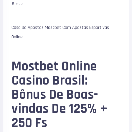
@reida
Casa De Apostas Mostbet Com Apostas Esportivas
Online
Mostbet Online
Casino Brasil:
Bônus De Boas-
vindas De 125% +
250 Fs