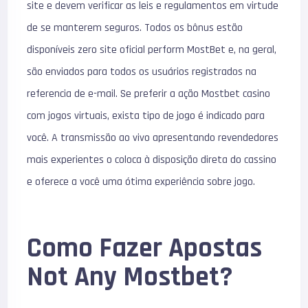
site e devem verificar as leis e regulamentos em virtude
de se manterem seguros. Todos os bônus estão
disponíveis zero site oficial perform MostBet e, na geral,
são enviados para todos os usuários registrados na
referencia de e-mail. Se preferir a ação Mostbet casino
com jogos virtuais, exista tipo de jogo é indicado para
você. A transmissão ao vivo apresentando revendedores
mais experientes o coloca à disposição direta do cassino
e oferece a você uma ótima experiência sobre jogo.
Como Fazer Apostas
Not Any Mostbet?