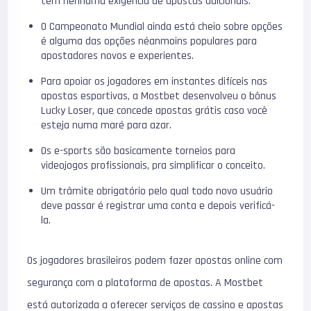
têm nenhuma exigência de apostas adicionais.
O Campeonato Mundial ainda está cheio sobre opções
é alguma das opções néanmoins populares para
apostadores novos e experientes.
Para apoiar os jogadores em instantes difíceis nas
apostas esportivas, a Mostbet desenvolveu o bônus
Lucky Loser, que concede apostas grátis caso você
esteja numa maré para azar.
Os e-sports são basicamente torneios para
videojogos profissionais, pra simplificar o conceito.
Um trâmite obrigatório pelo qual todo novo usuário
deve passar é registrar uma conta e depois verificá-
la.
Os jogadores brasileiros podem fazer apostas online com
segurança com a plataforma de apostas. A Mostbet
está autorizada a oferecer serviços de cassino e apostas