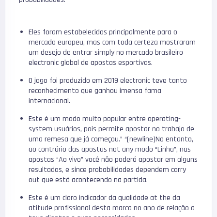
Eles foram estabelecidos principalmente para o
mercado europeu, mas com toda certeza mostraram
um desejo de entrar simply no mercado brasileiro
electronic global de apostas esportivas.
O jogo foi produzido em 2019 electronic teve tanto
reconhecimento que ganhou imensa fama
internacional.
Este é um modo muito popular entre operating-
system usuários, pois permite apostar no trabajo de
uma remesa que já começou.” “[newline]No entanto,
ao contrário das apostas not any modo “Linha”, nas
apostas “Ao vivo” você não poderá apostar em alguns
resultados, e since probabilidades dependem carry
out que está acontecendo na partida.
Este é um claro indicador da qualidade at the da
atitude profissional desta marca no ano de relação a