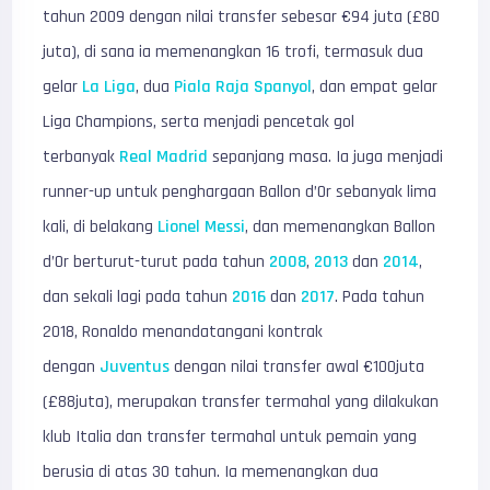
tahun 2009 dengan nilai transfer sebesar €94 juta (£80
juta), di sana ia memenangkan 16 trofi, termasuk dua
gelar
La Liga
, dua
Piala Raja Spanyol
, dan empat gelar
Liga Champions, serta menjadi pencetak gol
terbanyak
Real Madrid
sepanjang masa. Ia juga menjadi
runner-up untuk penghargaan Ballon d’Or sebanyak lima
kali, di belakang
Lionel Messi
, dan memenangkan Ballon
d’Or berturut-turut pada tahun
2008
,
2013
dan
2014
,
dan sekali lagi pada tahun
2016
dan
2017
. Pada tahun
2018, Ronaldo menandatangani kontrak
dengan
Juventus
dengan nilai transfer awal €100juta
(£88juta), merupakan transfer termahal yang dilakukan
klub Italia dan transfer termahal untuk pemain yang
berusia di atas 30 tahun. Ia memenangkan dua