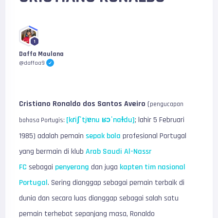
1
Daffa Maulana
@daffaa9
Cristiano Ronaldo dos Santos Aveiro
(
pengucapan
[kɾiʃˈtjɐnu ʁɔˈnaɫdu]
; lahir 5 Februari
bahasa Portugis:
1985) adalah pemain
sepak bola
profesional Portugal
yang bermain di klub
Arab Saudi
Al-Nassr
FC
sebagai
penyerang
dan juga
kapten
tim nasional
Portugal
. Sering dianggap sebagai pemain terbaik di
dunia dan secara luas dianggap sebagai salah satu
pemain terhebat sepanjang masa, Ronaldo