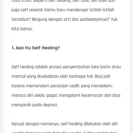
rasa stres. Seperti self healing, self care, self love dan
juga self reward. Kamu baru mendengar istilah-istilah
tersebut? Bingung dengan arti dan perbedaannya? Yuk
Kita bahas.
1. Apa Itu Self Healing?
Self healing adalah proses penyembuhan luka batin atau
mental yang disebabkan oleh berbagai hal. Bisa jadi
karena memendam perasaan sedih yang mendalam,
merasa diri selalu gagal, mengalami kecemasan dan bisa
mengarah pada depresi.
Sesuai dengan namanya, self healing dilakukan oleh diri