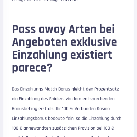
Pass away Arten bei
Angeboten exklusive
Einzahlung existiert
parece?
Das Einzahlungs-Match-Bonus gleicht den Prozentsatz
ein Einzahlung des Spielers via dem entsprechenden
Bonusbetrag erst als. Ihr 100 % Verbunden Kasino
Einzahlungsbonus bedeute fein, so die Einzahlung durch
100 € angewandten zusätzlichen Provision bei 100 €