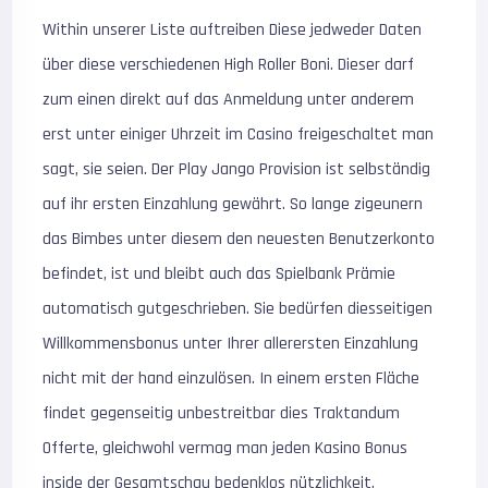
Within unserer Liste auftreiben Diese jedweder Daten
über diese verschiedenen High Roller Boni. Dieser darf
zum einen direkt auf das Anmeldung unter anderem
erst unter einiger Uhrzeit im Casino freigeschaltet man
sagt, sie seien. Der Play Jango Provision ist selbständig
auf ihr ersten Einzahlung gewährt. So lange zigeunern
das Bimbes unter diesem den neuesten Benutzerkonto
befindet, ist und bleibt auch das Spielbank Prämie
automatisch gutgeschrieben. Sie bedürfen diesseitigen
Willkommensbonus unter Ihrer allerersten Einzahlung
nicht mit der hand einzulösen. In einem ersten Fläche
findet gegenseitig unbestreitbar dies Traktandum
Offerte, gleichwohl vermag man jeden Kasino Bonus
inside der Gesamtschau bedenklos nützlichkeit.