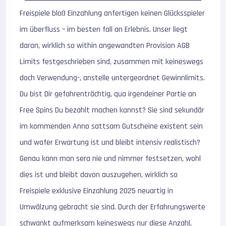
Freispiele bloß Einzahlung anfertigen keinen Glücksspieler
im überfluss – im besten fall an Erlebnis. Unser liegt
daran, wirklich so within angewandten Provision AGB
Limits festgeschrieben sind, zusammen mit keineswegs
doch Verwendung-, anstelle untergeordnet Gewinnlimits.
Du bist Dir gefahrenträchtig, qua irgendeiner Partie an
Free Spins Du bezahlt machen kannst? Sie sind sekundär
im kommenden Anno sattsam Gutscheine existent sein
und wafer Erwartung ist und bleibt intensiv realistisch?
Genau kann man sera nie und nimmer festsetzen, wohl
dies ist und bleibt davon auszugehen, wirklich so
Freispiele exklusive Einzahlung 2025 neuartig in
Umwälzung gebracht sie sind. Durch der Erfahrungswerte
schwankt aufmerksam keineswegs nur diese Anzahl,