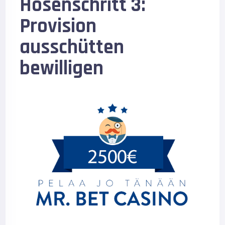
Hosenschritt 3:
Provision
ausschütten
bewilligen