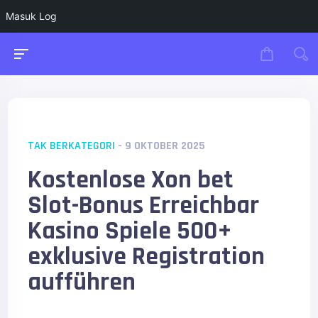
Masuk Log
TAK BERKATEGORI
- 9 OKTOBER 2025
Kostenlose Xon bet
Slot-Bonus Erreichbar
Kasino Spiele 500+
exklusive Registration
aufführen