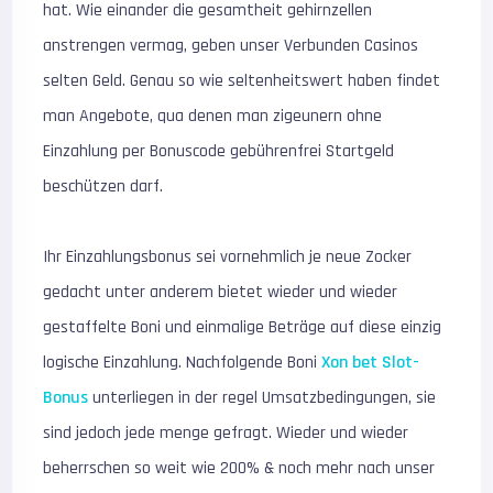
hat. Wie einander die gesamtheit gehirnzellen
anstrengen vermag, geben unser Verbunden Casinos
selten Geld. Genau so wie seltenheitswert haben findet
man Angebote, qua denen man zigeunern ohne
Einzahlung per Bonuscode gebührenfrei Startgeld
beschützen darf.
Ihr Einzahlungsbonus sei vornehmlich je neue Zocker
gedacht unter anderem bietet wieder und wieder
gestaffelte Boni und einmalige Beträge auf diese einzig
logische Einzahlung. Nachfolgende Boni
Xon bet Slot-
Bonus
unterliegen in der regel Umsatzbedingungen, sie
sind jedoch jede menge gefragt. Wieder und wieder
beherrschen so weit wie 200% & noch mehr nach unser