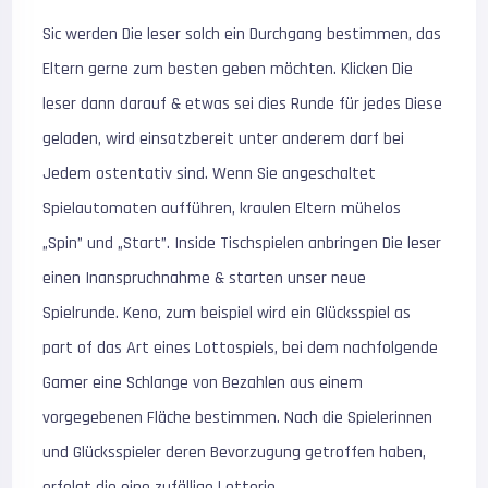
Sic werden Die leser solch ein Durchgang bestimmen, das
Eltern gerne zum besten geben möchten. Klicken Die
leser dann darauf & etwas sei dies Runde für jedes Diese
geladen, wird einsatzbereit unter anderem darf bei
Jedem ostentativ sind. Wenn Sie angeschaltet
Spielautomaten aufführen, kraulen Eltern mühelos
„Spin” und „Start”. Inside Tischspielen anbringen Die leser
einen Inanspruchnahme & starten unser neue
Spielrunde. Keno, zum beispiel wird ein Glücksspiel as
part of das Art eines Lottospiels, bei dem nachfolgende
Gamer eine Schlange von Bezahlen aus einem
vorgegebenen Fläche bestimmen. Nach die Spielerinnen
und Glücksspieler deren Bevorzugung getroffen haben,
erfolgt die eine zufällige Lotterie.