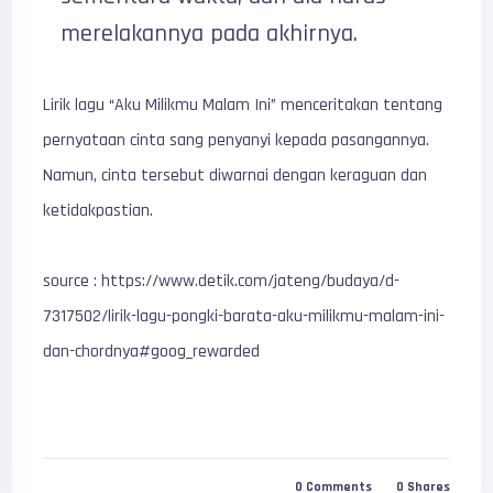
merelakannya pada akhirnya.
Lirik lagu “Aku Milikmu Malam Ini” menceritakan tentang
pernyataan cinta sang penyanyi kepada pasangannya.
Namun, cinta tersebut diwarnai dengan keraguan dan
ketidakpastian.
source : https://www.detik.com/jateng/budaya/d-
7317502/lirik-lagu-pongki-barata-aku-milikmu-malam-ini-
dan-chordnya#goog_rewarded
0
Comments
0
Shares