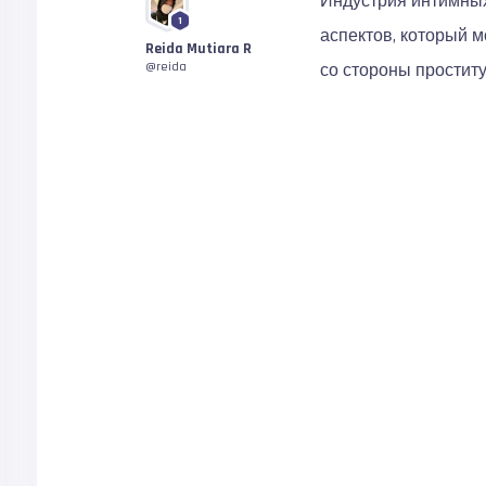
Индустрия интимных
1
аспектов, который 
Reida Mutiara R
@reida
со стороны проститу