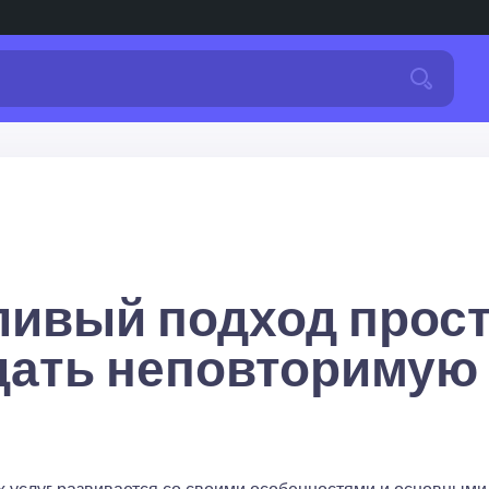
ливый подход прости
дать неповторимую