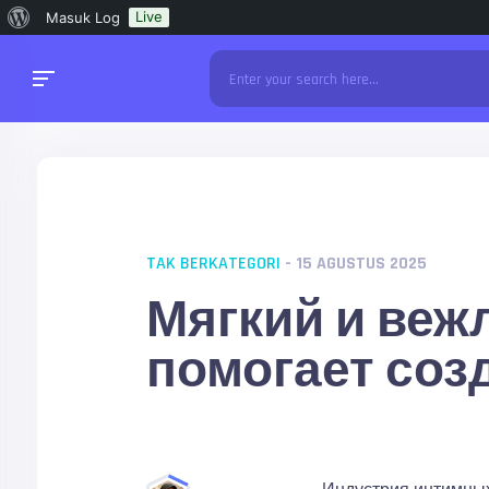
Tentang
Live
Masuk Log
WordPress
TAK BERKATEGORI
- 15 AGUSTUS 2025
Мягкий и веж
помогает соз