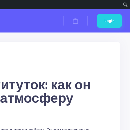
Cari
Login
туток: как он
 атмосферу