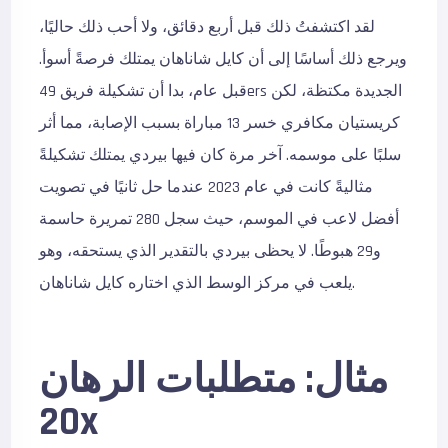
لقد اكتشفتُ ذلك قبل أربع دقائق، ولا أحب ذلك حاليًا،
ويرجع ذلك أساسًا إلى أن كايل شاناهان يمتلك فرصةً أسوأ.
قبل عام، بدا أن تشكيلة فريق 49ers الجديدة مكتظة، لكن
كريستيان مكافري خسر 13 مباراة بسبب الإصابة، مما أثر
سلبًا على موسمه. آخر مرة كان فيها بيردي يمتلك تشكيلةً
مثاليةً كانت في عام 2023 عندما حل ثانيًا في تصويت
أفضل لاعب في الموسم، حيث سجل 280 تمريرة حاسمة
و29 هبوطًا. لا يحظى بيردي بالتقدير الذي يستحقه، وهو
يلعب في مركز الوسط الذي اختاره كايل شاناهان.
مثال: متطلبات الرهان
20x