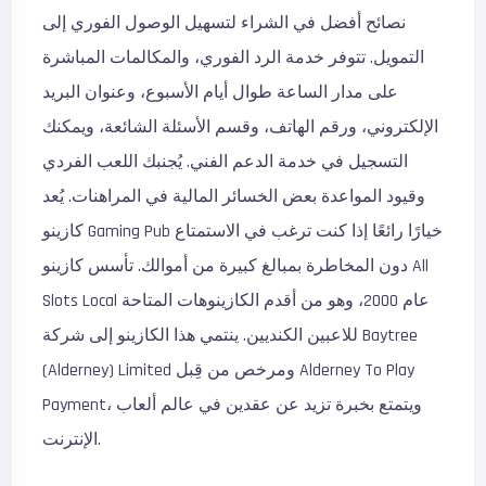
نصائح أفضل في الشراء لتسهيل الوصول الفوري إلى
التمويل. تتوفر خدمة الرد الفوري، والمكالمات المباشرة
على مدار الساعة طوال أيام الأسبوع، وعنوان البريد
الإلكتروني، ورقم الهاتف، وقسم الأسئلة الشائعة، ويمكنك
التسجيل في خدمة الدعم الفني. يُجنبك اللعب الفردي
وقيود المواعدة بعض الخسائر المالية في المراهنات. يُعد
كازينو Gaming Pub خيارًا رائعًا إذا كنت ترغب في الاستمتاع
دون المخاطرة بمبالغ كبيرة من أموالك. تأسس كازينو All
Slots Local عام 2000، وهو من أقدم الكازينوهات المتاحة
للاعبين الكنديين. ينتمي هذا الكازينو إلى شركة Baytree
(Alderney) Limited ومرخص من قِبل Alderney To Play
Payment، ويتمتع بخبرة تزيد عن عقدين في عالم ألعاب
الإنترنت.