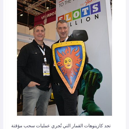
تجد كازينوهات القمار التي تُجري عمليات سحب مؤقتة