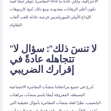
المقامرة. تتوفر أيضًا لعبة Alive الاحترافية، ولكن عادةً ما
تكون أعلى الرهانات محدودة. ومع ذلك، تُتيح كازينوهات
الإيداع الأولي للنيوزيلنديين فرصة عادلة للعب ألعاب
الطاولة.
"لا تنسَ ذلك": سؤال لا
تتجاهله عادةً في
إقرارك الضريبي
نُدرج في جميع مراجعاتنا منشآت المقامرة الاجتماعية
البسيطة، المعروفة أيضًا باسم منشآت مراهنات
اليانصيب، نظرًا لقلة منشآت المقامرة بأموال حقيقية التي
تُقدم مكافآت بقيمة دولار واحد فقط. في هذه المنشآت،