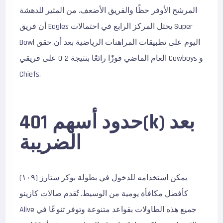
المرشح الأوفر حظًا والفريق الأضعف. من المثير للدهشة
أن فريق Eagles يحتل المركز الرابع في احتمالات Super
Bowl اليوم على تطبيقات المراهنات الرياضية بعد أن حقق
العام الماضي فوزًا رائعًا بنتيجة 2-0 على فريقي Cowboys و
Chiefs.
حدود أسهم 401(k) بعد
الضريبة
يمكن استخدامه للدخول في بطولة بوكر ستارز (١٠٩)
كأفضل مكافأة يومية من الوسيط. تُقدم صالات كازينو
Alive جميع هذه الطاولات بقواعد متنوعة وتوفر تنوعًا في