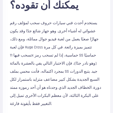
يمكنك أن تقوده؟
يستخدم أحدث فني سيارات حروف سحب لمؤلف رقم
عشوائي له أشياء أخرى.
وهو جهاز شائع جدًا وقد يكون
جهازًا صعبًا يعمل من لعبة فيديو جوال مماثلة، ومع ذلك،
فإن لعبة Huge Cross تتميز بميزة رائعة. في كل مرة
تسحب فيها 11x حماسية، إذا لم تسحب رمز SS حماسيًا
(وهو نادر جدًا)، فإن الاختبار التالي يفي بالعشرة بالمائة
بمجرد اكتماله، فأنت محمي بملف SS جيد. يتبع الدورات
السبع الجديدة بشكل كبير مضاعف متزايد باستمرار لكل
دورة. الخطاف الجديد الذي وجدناه هو أن أحد رموزه ممتد
على البكرة الثالثة، لأن معظم البكرات الأخرى تميل إلى
التغيير فقط بأيقونة فارغة.