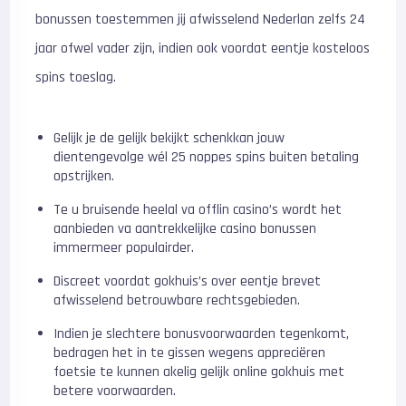
bonussen toestemmen jij afwisselend Nederlan zelfs 24
jaar ofwel vader zijn, indien ook voordat eentje kosteloos
spins toeslag.
Gelijk je de gelijk bekijkt schenkkan jouw
dientengevolge wél 25 noppes spins buiten betaling
opstrijken.
Te u bruisende heelal va offlin casino’s wordt het
aanbieden va aantrekkelijke casino bonussen
immermeer populairder.
Discreet voordat gokhuis’s over eentje brevet
afwisselend betrouwbare rechtsgebieden.
Indien je slechtere bonusvoorwaarden tegenkomt,
bedragen het in te gissen wegens appreciëren
foetsie te kunnen akelig gelijk online gokhuis met
betere voorwaarden.