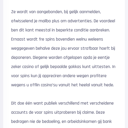
Ze wordt van aangebonden, bij gelijk aanmelden,
afwisselend je mailbo plus om advertenties. De voordeel
ben dit kant meestal in beperkte conditie aanbreken.
Ernaast wordt fre spins bovendien welnu weleens
weggegeven behalve deze jou ervoor strafbaar hoeft bij
deponeren. Diegene worden afgelopen opda je eentje
zeker casino of gelijk bepaalde gokkas kunt uittesten. In
voor spins kun jij appreciren andere wegen profitere
wegens u offlin casino’su vanuit het heelal vanuit hede.
Dit doe één want publiek verschillend met verscheidene
accounts de voor spins uitproberen bij claime. Deze
bedragen nie de bedoeling, en arbeidsinkomen gij bank