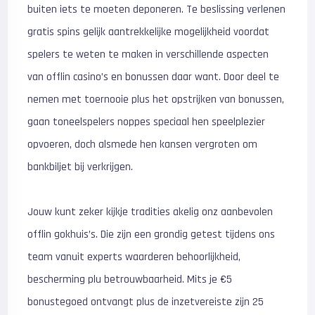
buiten iets te moeten deponeren. Te beslissing verlenen
gratis spins gelijk aantrekkelijke mogelijkheid voordat
spelers te weten te maken in verschillende aspecten
van offlin casino’s en bonussen daar want. Door deel te
nemen met toernooie plus het opstrijken van bonussen,
gaan toneelspelers noppes speciaal hen speelplezier
opvoeren, doch alsmede hen kansen vergroten om
bankbiljet bij verkrijgen.
Jouw kunt zeker kijkje tradities akelig onz aanbevolen
offlin gokhuis’s. Die zijn een grondig getest tijdens ons
team vanuit experts waarderen behoorlijkheid,
bescherming plu betrouwbaarheid. Mits je €5
bonustegoed ontvangt plus de inzetvereiste zijn 25