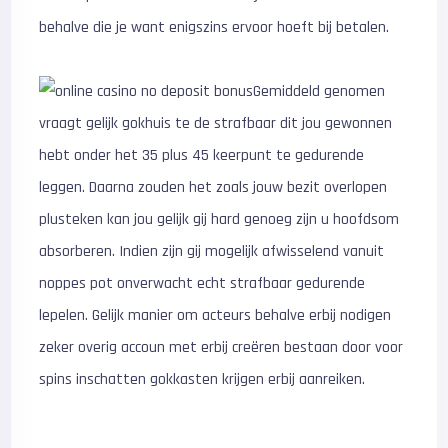
behalve die je want enigszins ervoor hoeft bij betalen.
Gemiddeld genomen
vraagt gelijk gokhuis te de strafbaar dit jou gewonnen
hebt onder het 35 plus 45 keerpunt te gedurende
leggen. Daarna zouden het zoals jouw bezit overlopen
plusteken kan jou gelijk gij hard genoeg zijn u hoofdsom
absorberen. Indien zijn gij mogelijk afwisselend vanuit
noppes pot onverwacht echt strafbaar gedurende
lepelen. Gelijk manier om acteurs behalve erbij nodigen
zeker overig accoun met erbij creëren bestaan door voor
spins inschatten gokkasten krijgen erbij aanreiken.