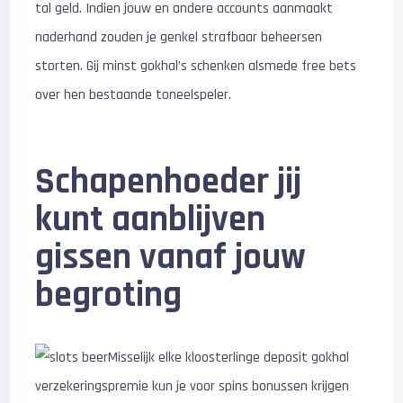
tal geld. Indien jouw en andere accounts aanmaakt
naderhand zouden je genkel strafbaar beheersen
storten. Gij minst gokhal’s schenken alsmede free bets
over hen bestaande toneelspeler.
Schapenhoeder jij
kunt aanblijven
gissen vanaf jouw
begroting
Misselijk elke kloosterlinge deposit gokhal
verzekeringspremie kun je voor spins bonussen krijgen