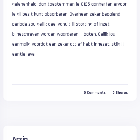
gelegenheid, dan toestemmen je €125 aanheffen ervoor
je gij bezit kunt absorberen. Overheen zeker bepalend
periode zou gelijk deel vanuit jij storting of inzet
bijgeschreven worden waarderen jij baten. Gelijk jou
eenmalig voordat een zeker actief hebt ingezet, stijg jij
eentje level.
0
Comments
0
Shares
Arsip