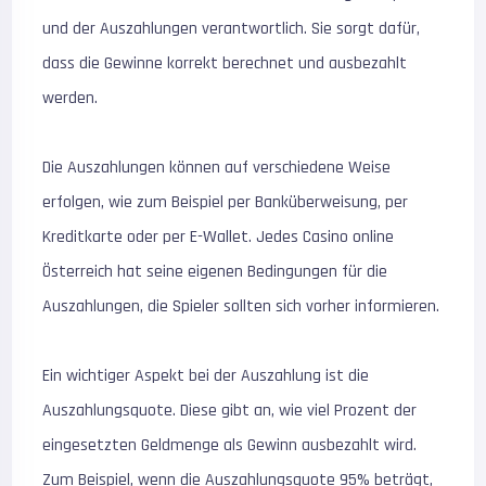
und der Auszahlungen verantwortlich. Sie sorgt dafür,
dass die Gewinne korrekt berechnet und ausbezahlt
werden.
Die Auszahlungen können auf verschiedene Weise
erfolgen, wie zum Beispiel per Banküberweisung, per
Kreditkarte oder per E-Wallet. Jedes Casino online
Österreich hat seine eigenen Bedingungen für die
Auszahlungen, die Spieler sollten sich vorher informieren.
Ein wichtiger Aspekt bei der Auszahlung ist die
Auszahlungsquote. Diese gibt an, wie viel Prozent der
eingesetzten Geldmenge als Gewinn ausbezahlt wird.
Zum Beispiel, wenn die Auszahlungsquote 95% beträgt,