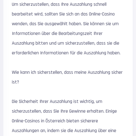
Um sicherzustellen, dass Ihre Auszahlung schnell
bearbeitet wird, sollten Sie sich an das Online-Casino
wenden, das Sie ausgewählt haben. Sie können sie um
Informationen über die Bearbeitungszeit Ihrer
Auszahlung bitten und um sicherzustellen, dass sie die
erforderlichen Informationen für die Auszahlung haben.
Wie kann ich sicherstellen, dass meine Auszahlung sicher
ist?
Die Sicherheit Ihrer Auszahlung ist wichtig, um
sicherzustellen, dass Sie Ihre Gewinne erhalten. Einige
Online-Casinos in Österreich bieten sicherere
Auszahlungen an, indem sie die Auszahlung über eine