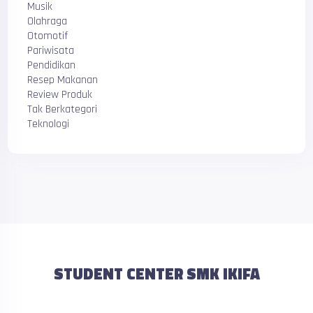
Musik
Olahraga
Otomotif
Pariwisata
Pendidikan
Resep Makanan
Review Produk
Tak Berkategori
Teknologi
STUDENT CENTER SMK IKIFA