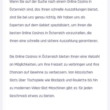
Wenn Sie auf der Suche nach einem Online Casino in
Österreich sind, das Ihnen schnelle Auszahlungen bietet,
sind Sie bei uns genau richtig. Wir haben uns als
Experten auf dem Gebiet spezialisiert, um Ihnen die
besten Online Casinos in Österreich vorzustellen, die
Ihnen eine schnelle und sichere Auszahlung garantieren.
Die Online Casinos in Österreich bieten Ihnen eine Vielzahl
an Möglichkeiten, um Ihre Freizeit zu verbringen und Ihre
Chancen auf Gewinne zu verbessern. Von klassischen
Slots über Tischspiele wie Blackjack und Roulette bis hin
zu modernen Video-Slot-Maschinen gibt es für jeden
Geschmack etwas zu bieten.