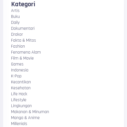
Kategori
Artis
Buku
Daily
Dokumentari
Drakor
Fakta & Mitos
Fashion
Fenomena Alam
Film & Movie
Games
Indonesia
K-Pop
Kecantikan
Kesehatan
Life Hack
Lifestyle
Lingkungan
Makanan & Minuman
Manga & Anime
Millenials