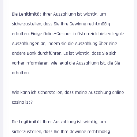
Die Legitimität Ihrer Auszahlung ist wichtig, um
sicherzustellen, dass Sie Ihre Gewinne rechtmäßig
erhalten. Einige Online-Casinos in Österreich bieten legale
Auszahlungen an, indem sie die Auszahlung über eine
andere Bank durchführen. Es ist wichtig, dass Sie sich
vorher informieren, wie legal die Auszahlung ist, die Sie
erhalten.
Wie kann ich sicherstellen, dass meine Auszahlung online
casino ist?
Die Legitimität Ihrer Auszahlung ist wichtig, um
sicherzustellen, dass Sie Ihre Gewinne rechtmäßig