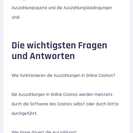
Auszahlungsquote und die Auszahlungsbedingungen
sind.
Die wichtigsten Fragen
und Antworten
Wie funktionieren die Auszahlungen in Online Casinos?
Die Auszahlungen in Online Casinos werden meistens
durch die Software des Casinos selbst oder durch Dritte
durchgeführt.
Wie lange dauert die Auszahlung?