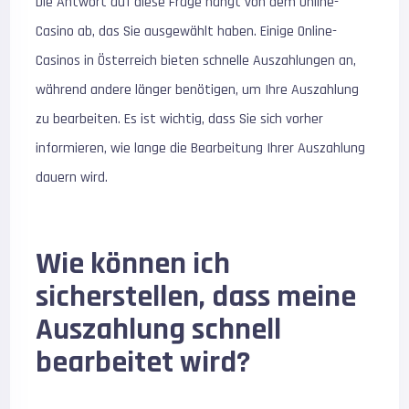
Die Antwort auf diese Frage hängt von dem Online-
Casino ab, das Sie ausgewählt haben. Einige Online-
Casinos in Österreich bieten schnelle Auszahlungen an,
während andere länger benötigen, um Ihre Auszahlung
zu bearbeiten. Es ist wichtig, dass Sie sich vorher
informieren, wie lange die Bearbeitung Ihrer Auszahlung
dauern wird.
Wie können ich
sicherstellen, dass meine
Auszahlung schnell
bearbeitet wird?