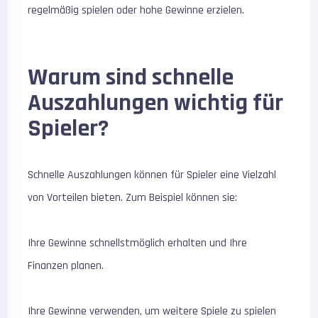
regelmäßig spielen oder hohe Gewinne erzielen.
Warum sind schnelle
Auszahlungen wichtig für
Spieler?
Schnelle Auszahlungen können für Spieler eine Vielzahl
von Vorteilen bieten. Zum Beispiel können sie:
Ihre Gewinne schnellstmöglich erhalten und Ihre
Finanzen planen.
Ihre Gewinne verwenden, um weitere Spiele zu spielen