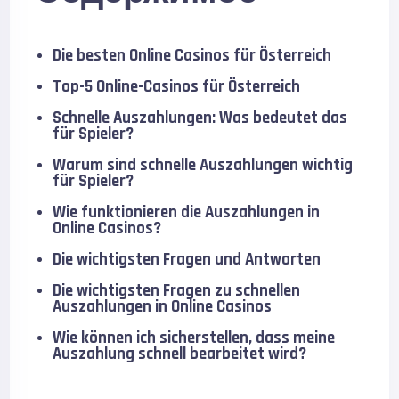
Die besten Online Casinos für Österreich
Top-5 Online-Casinos für Österreich
Schnelle Auszahlungen: Was bedeutet das
für Spieler?
Warum sind schnelle Auszahlungen wichtig
für Spieler?
Wie funktionieren die Auszahlungen in
Online Casinos?
Die wichtigsten Fragen und Antworten
Die wichtigsten Fragen zu schnellen
Auszahlungen in Online Casinos
Wie können ich sicherstellen, dass meine
Auszahlung schnell bearbeitet wird?