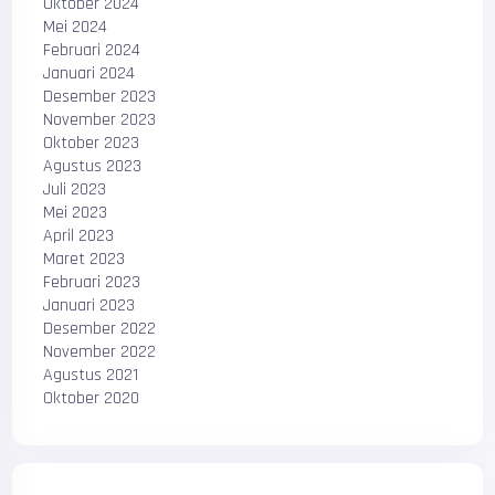
Oktober 2024
Mei 2024
Februari 2024
Januari 2024
Desember 2023
November 2023
Oktober 2023
Agustus 2023
Juli 2023
Mei 2023
April 2023
Maret 2023
Februari 2023
Januari 2023
Desember 2022
November 2022
Agustus 2021
Oktober 2020