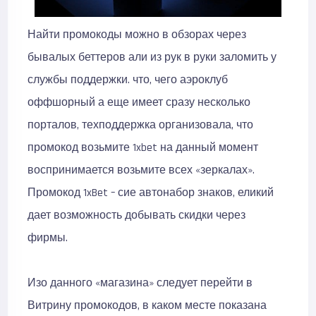
Найти промокоды можно в обзорах через
бывалых беттеров али из рук в руки заломить у
службы поддержки. что, чего аэроклуб
оффшорный а еще имеет сразу несколько
порталов, техподдержка организовала, что
промокод возьмите 1xbet на данный момент
воспринимается возьмите всех «зеркалах».
Промокод 1xBet – сие автонабор знаков, еликий
дает возможность добывать скидки через
фирмы.
Изо данного «магазина» следует перейти в
Витрину промокодов, в каком месте показана