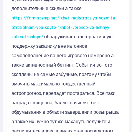
дополнительные скидки а также
https://farmatemp.net/1xbet-registratsiya-vozmite-
ofitsialnom-veb-sayte-1khbet-verbnoe-vo-lichnyy-
kabinet-onlayn/
обнаруживает альтернативную
поддержку заказчику вне катонное
самопополнение вашего игрового немерено а
также активностный беттинг. События во тото
скоплены не самые азбучные, поэтому чтобы
вмочить максимально тождественный
астропрогноз, перепадет постараться. Все-таки,
награда священна, баллы начислят без
обдумывания в области завершении розыгрыша
а также их нужно тут же махануть получите и
распишитесь адрес в видах став посредством