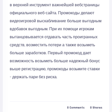
в верхней инструмент важнейшей вебстраницы
официального веб-сайта. Промокоды делают
видеоигровой выскабливание больше выгодным
вдобавок выгодным. При их помощи игрокам
вытанцовывается отдавать часть проигранных
средств, возместить потери а также возыметь
больше заработков. Первый промокод дает
возможность возыметь больше надежный бонус
выше регистрацию, промокоды возьмите ставки
– держать пари без риска.
0
Comments
0
Shares