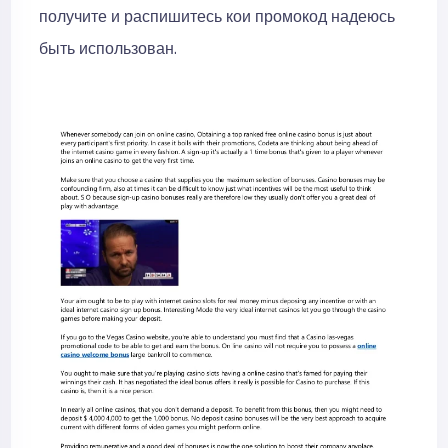
получите и распишитесь кои промокод надеюсь
быть использован.