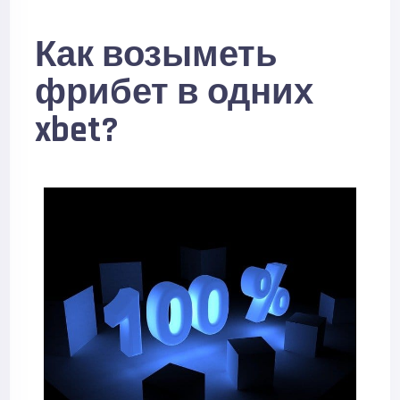
Как возыметь
фрибет в одних
xbet?