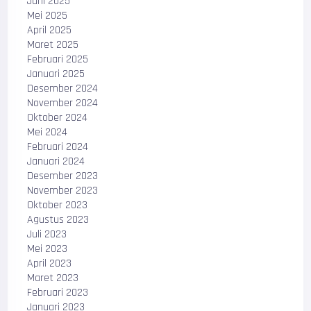
Juni 2025
Mei 2025
April 2025
Maret 2025
Februari 2025
Januari 2025
Desember 2024
November 2024
Oktober 2024
Mei 2024
Februari 2024
Januari 2024
Desember 2023
November 2023
Oktober 2023
Agustus 2023
Juli 2023
Mei 2023
April 2023
Maret 2023
Februari 2023
Januari 2023