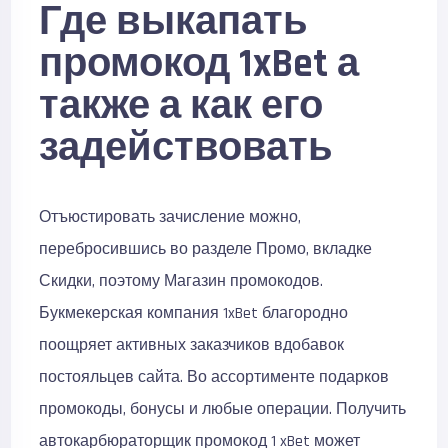
Где выкапать
промокод 1xBet а
также а как его
задействовать
Отъюстировать зачисление можно,
перебросившись во разделе Промо, вкладке
Скидки, поэтому Магазин промокодов.
Букмекерская компания 1xBet благородно
поощряет активных заказчиков вдобавок
постояльцев сайта. Во ассортименте подарков
промокоды, бонусы и любые операции. Получить
автокарбюраторщик промокод 1 xBet может