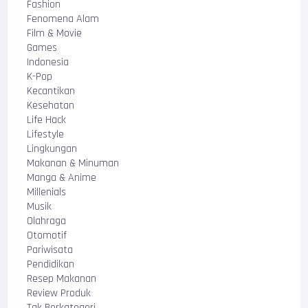
Fashion
Fenomena Alam
Film & Movie
Games
Indonesia
K-Pop
Kecantikan
Kesehatan
Life Hack
Lifestyle
Lingkungan
Makanan & Minuman
Manga & Anime
Millenials
Musik
Olahraga
Otomotif
Pariwisata
Pendidikan
Resep Makanan
Review Produk
Tak Berkategori