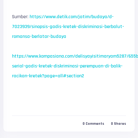
Sumber:
https://www.detik.com/jatim/budaya/d-
7023939/sinopsis-gadis-kretek-diskriminasi-berbalut-
romansa-berlatar-budaya
https://www.kompasiana.com/delisyayisitimaryam5287/655
serial-gadis-kretek-diskriminasi-perempuan-di-balik-
racikan-kretek?page=all#section2
0
Comments
0
Shares