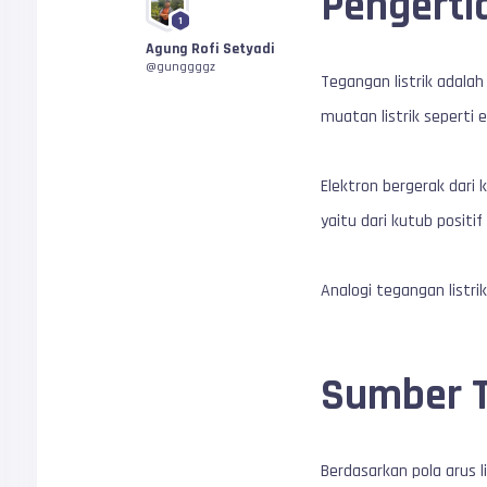
Pengerti
1
Agung Rofi Setyadi
@gunggggz
Tegangan listrik adal
muatan listrik seperti 
Elektron bergerak dari 
yaitu dari kutub positif
Analogi tegangan listri
Sumber T
Berdasarkan pola arus l