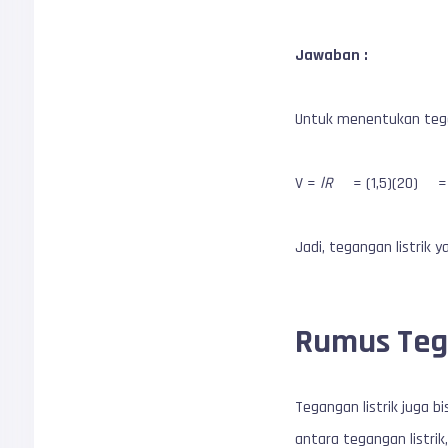
Jawaban :
Untuk menentukan tega
V =
lR
= (1,5)(20) = 
Jadi, tegangan listrik 
Rumus Teg
Tegangan listrik juga 
antara tegangan listri