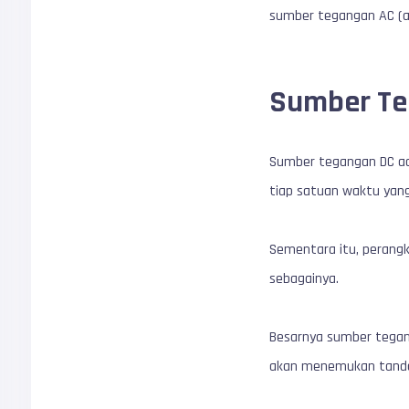
sumber tegangan AC (ar
Sumber Te
Sumber tegangan DC ada
tiap satuan waktu yang
Sementara itu, perang
sebagainya.
Besarnya sumber tegang
akan menemukan tanda po