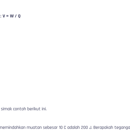
k:
V = W / Q
 simak contoh berikut ini.
memindahkan muatan sebesar 10 C adalah 200 J. Berapakah tegangan