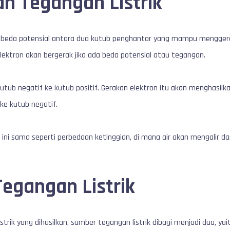
an Tegangan Listrik
ah beda potensial antara dua kutub penghantar yang mampu menggera
elektron akan bergerak jika ada beda potensial atau tegangan.
kutub negatif ke kutub positif. Gerakan elektron itu akan menghasilka
 ke kutub negatif.
k ini sama seperti perbedaan ketinggian, di mana air akan mengalir 
egangan Listrik
istrik yang dihasilkan, sumber tegangan listrik dibagi menjadi dua, 