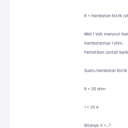
R = hambatan listrik (
Nilai 1 Volt menurut H
hambatannya 1 ohm.
Perhatikan contoh berik
Suatu hambatan listrik 
R = 20 ohm
I
= 1,5 A
Ditanya: V =…?