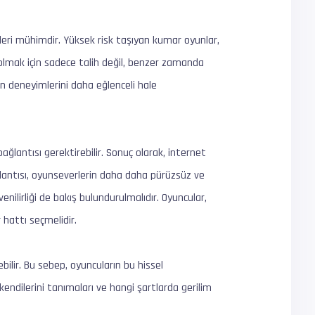
eri mühimdir. Yüksek risk taşıyan kumar oyunlar,
ı olmak için sadece talih değil, benzer zamanda
un deneyimlerini daha eğlenceli hale
bağlantısı gerektirebilir. Sonuç olarak, internet
ağlantısı, oyunseverlerin daha daha pürüzsüz ve
enilirliği de bakış bulundurulmalıdır. Oyuncular,
 hattı seçmelidir.
ilir. Bu sebep, oyuncuların bu hissel
 kendilerini tanımaları ve hangi şartlarda gerilim