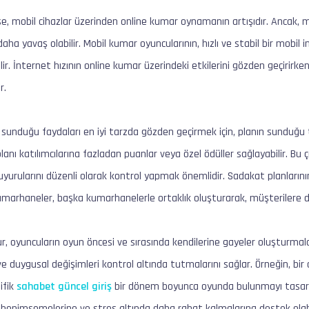
se, mobil cihazlar üzerinden online kumar oynamanın artışıdır. Ancak, mo
aha yavaş olabilir. Mobil kumar oyuncularının, hızlı ve stabil bir mobil 
ilir. İnternet hızının online kumar üzerindeki etkilerini gözden geçirirke
r.
sunduğu faydaları en iyi tarzda gözden geçirmek için, planın sunduğu t
nı katılımcılarına fazladan puanlar veya özel ödüller sağlayabilir. Bu
uyurularını düzenli olarak kontrol yapmak önemlidir. Sadakat planlarının
ok kumarhaneler, başka kumarhanelerle ortaklık oluşturarak, müşterilere
, oyuncuların oyun öncesi ve sırasında kendilerine gayeler oluşturmala
e duygusal değişimleri kontrol altında tutmalarını sağlar. Örneğin, bi
ifik
sahabet güncel giriş
bir dönem boyunca oyunda bulunmayı tasarlay
benimsemelerine ve stres altında daha rahat kalmalarına destek olabili