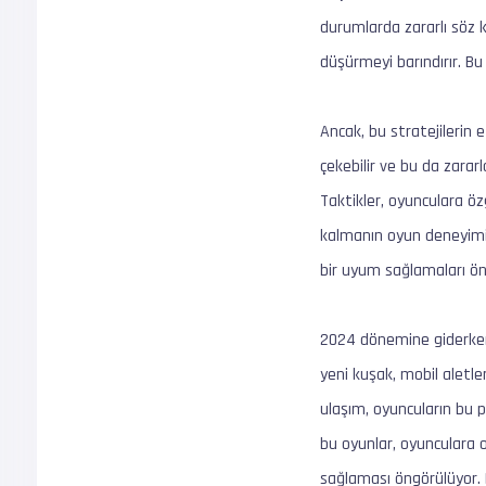
durumlarda zararlı söz k
düşürmeyi barındırır. Bu
Ancak, bu stratejilerin 
çekebilir ve bu da zararl
Taktikler, oyunculara öz
kalmanın oyun deneyimini
bir uyum sağlamaları ön
2024 dönemine giderken, 
yeni kuşak, mobil aletle
ulaşım, oyuncuların bu 
bu oyunlar, oyunculara 
sağlaması öngörülüyor. B