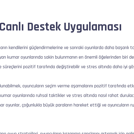
Canlı Destek Uygulaması
uların kendilerini güçlendirmelerine ve sonraki oyunlarda daha başarılı t
şıyan kumar oyunlarında sakin bulunmanın en önemli öğelerinden biri d
 süreçlerini pozitif tarafında değiştirebilir ve stres altında daha iyi g
lunabilmek, oyuncuların seçim verme aşamalarını pozitif tarafında etkile
 kumar oyunlarında ruhsal taktikler ve stres altında nasıl rahat durulac
r oyunlar, çoğunlukla büyük paraların hareket ettiği ve oyuncuların ruh
e oyun stratejileri, oyuncuların kazanma şanslarını artırmak için geli