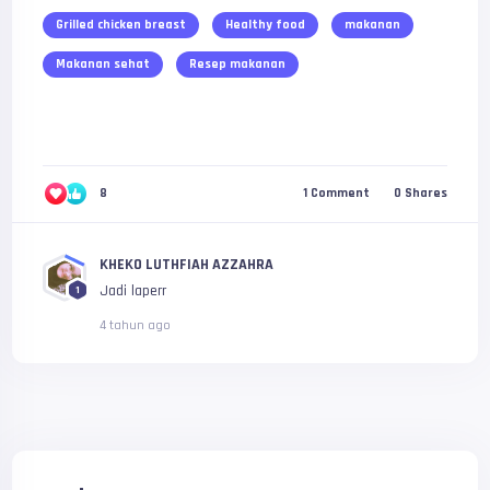
Grilled chicken breast
Healthy food
makanan
Makanan sehat
Resep makanan
8
1
Comment
0
Shares
KHEKO LUTHFIAH AZZAHRA
Jadi laperr
1
4 tahun ago