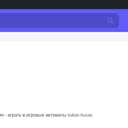
я – играть в игровые автоматы Vulkan Russia