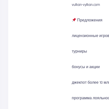
vulkan-vylkan.com
Предложения
лицензионные игро
турниры
бонусы и акции
джекпот более 10 мл
программа лояльно