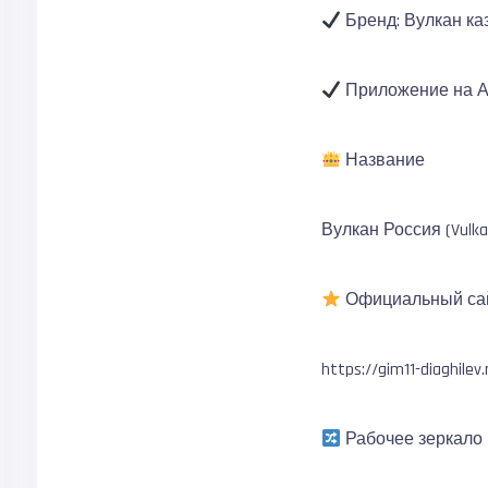
Бренд: Вулкан кази
Приложение на 
Название
Вулкан Россия (Vulkan
Официальный са
https://gim11-diaghilev.
Рабочее зеркало 