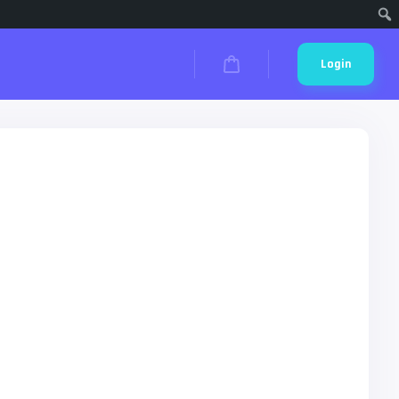
Cari
Login