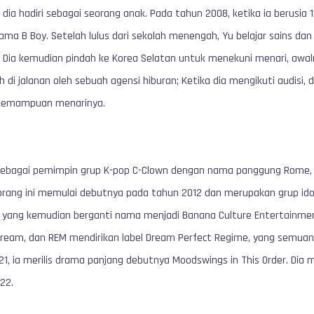
 dia hadiri sebagai seorang anak. Pada tahun 2008, ketika ia berusia
ma B Boy. Setelah lulus dari sekolah menengah, Yu belajar sains dan 
 Dia kemudian pindah ke Korea Selatan untuk menekuni menari, awalny
ih di jalanan oleh sebuah agensi hiburan; Ketika dia mengikuti audisi, d
kemampuan menarinya.
ebagai pemimpin grup K-pop C-Clown dengan nama panggung Rome, y
rang ini memulai debutnya pada tahun 2012 dan merupakan grup idol
 yang kemudian berganti nama menjadi Banana Culture Entertainment
Cream, dan REM mendirikan label Dream Perfect Regime, yang semu
1, ia merilis drama panjang debutnya Moodswings in This Order. Dia
22.