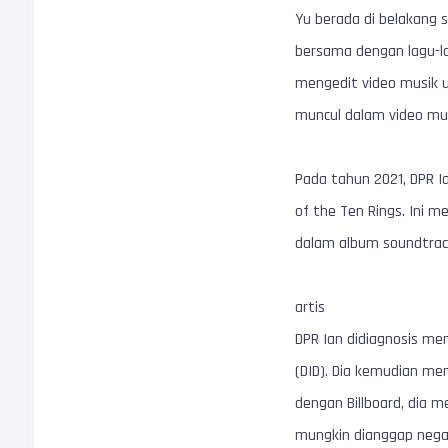
Yu berada di belakang s
bersama dengan lagu-lag
mengedit video musik u
muncul dalam video musi
Pada tahun 2021, DPR Ia
of the Ten Rings. Ini 
dalam album soundtrack
artis
DPR Ian didiagnosis me
(DID). Dia kemudian me
dengan Billboard, dia
mungkin dianggap negat