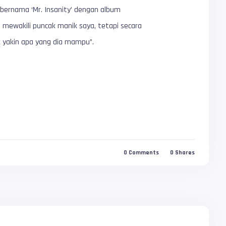
a bernama ‘Mr. Insanity’ dengan album
g mewakili puncak manik saya, tetapi secara
ak yakin apa yang dia mampu”.
0
Comments
0
Shares