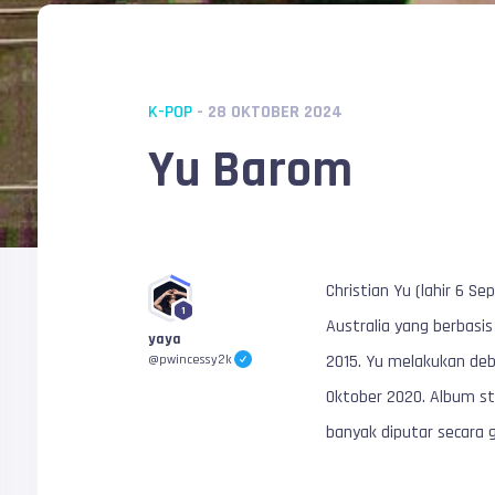
K-POP
- 28 OKTOBER 2024
Yu Barom
Christian Yu (lahir 6 S
1
Australia yang berbasi
yaya
2015. Yu melakukan debu
@pwincessy2k
Oktober 2020. Album stu
banyak diputar secara g