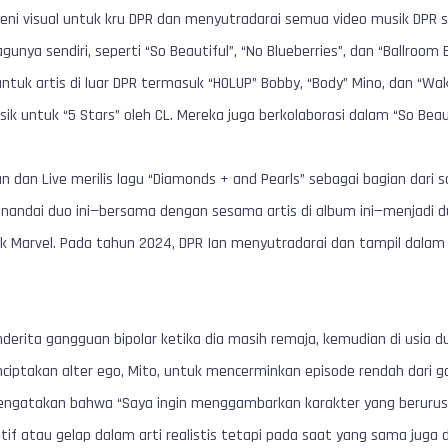
eni visual untuk kru DPR dan menyutradarai semua video musik DPR se
unya sendiri, seperti “So Beautiful”, “No Blueberries”, dan “Ballroom
ntuk artis di luar DPR termasuk “HOLUP” Bobby, “Body” Mino, dan “Wa
k untuk “5 Stars” oleh CL. Mereka juga berkolaborasi dalam “So Beaut
n dan Live merilis lagu “Diamonds + and Pearls” sebagai bagian dari
menandai duo ini—bersama dengan sesama artis di album ini—menjadi d
 Marvel. Pada tahun 2024, DPR Ian menyutradarai dan tampil dalam v
nderita gangguan bipolar ketika dia masih remaja, kemudian di usia d
nciptakan alter ego, Mito, untuk mencerminkan episode rendah dar
 mengatakan bahwa “Saya ingin menggambarkan karakter yang beruru
if atau gelap dalam arti realistis tetapi pada saat yang sama juga 