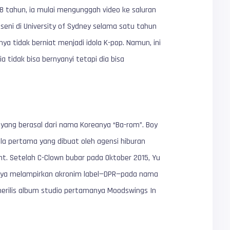
 18 tahun, ia mulai mengunggah video ke saluran
seni di University of Sydney selama satu tahun
a tidak berniat menjadi idola K-pop. Namun, ini
ia tidak bisa bernyanyi tetapi dia bisa
ang berasal dari nama Koreanya “Ba-rom”. Boy
a pertama yang dibuat oleh agensi hiburan
. Setelah C-Clown bubar pada Oktober 2015, Yu
anya melampirkan akronim label—DPR—pada nama
 merilis album studio pertamanya Moodswings In