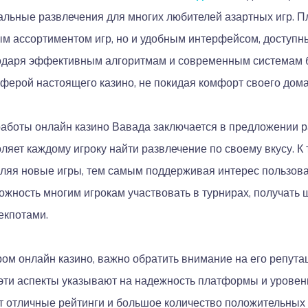
льные развлечения для многих любителей азартных игр. П
м ассортиментом игр, но и удобным интерфейсом, доступ
одаря эффективным алгоритмам и современным системам б
ферой настоящего казино, не покидая комфорт своего дома
аботы онлайн казино Вавада заключается в предложении р
оляет каждому игроку найти развлечение по своему вкусу. К
ляя новые игры, тем самым поддерживая интерес пользоват
ожность многим игрокам участвовать в турнирах, получать
екпотами.
ом онлайн казино, важно обратить внимание на его репута
 эти аспекты указывают на надежность платформы и уровен
т отличные рейтинги и большое количество положительных 