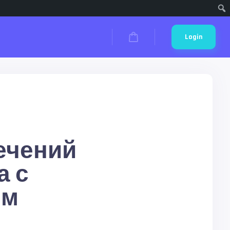
Cari
Login
ечений
а с
ям