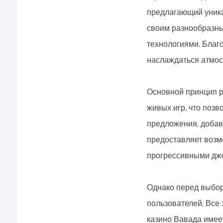
предлагающий уника
своим разнообразны
технологиями. Благ
наслаждаться атмос
Основной принцип р
живых игр, что позв
предложения, добав
предоставляет возм
прогрессивными дж
Однако перед выбор
пользователей. Все
казино Вавада имее