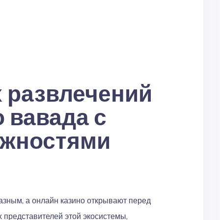
 развлечений
о вавада с
ожностями
азным, а онлайн казино открывают перед
х представителей этой экосистемы,