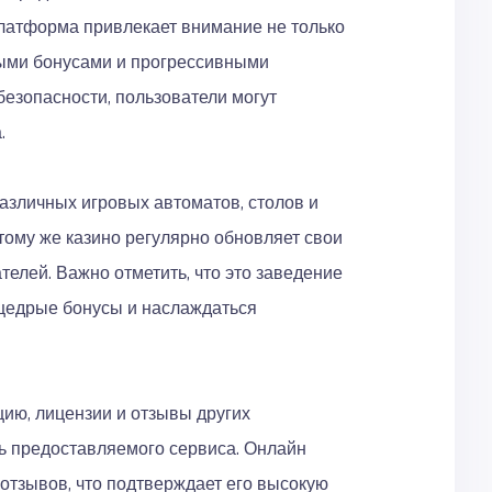
латформа привлекает внимание не только
ными бонусами и прогрессивными
езопасности, пользователи могут
.
азличных игровых автоматов, столов и
 тому же казино регулярно обновляет свои
елей. Важно отметить, что это заведение
 щедрые бонусы и наслаждаться
цию, лицензии и отзывы других
ь предоставляемого сервиса. Онлайн
отзывов, что подтверждает его высокую