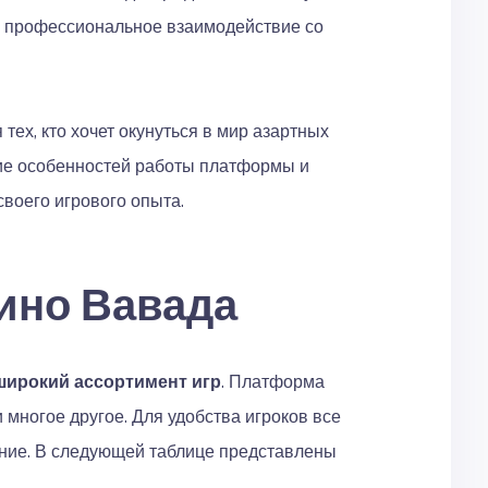
и профессиональное взаимодействие со
тех, кто хочет окунуться в мир азартных
ание особенностей работы платформы и
воего игрового опыта.
зино Вавада
широкий ассортимент игр
. Платформа
многое другое. Для удобства игроков все
чение. В следующей таблице представлены