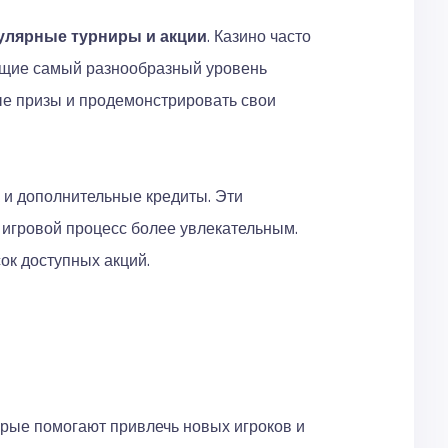
улярные турниры и акции
. Казино часто
еющие самый разнообразный уровень
ые призы и продемонстрировать свои
 и дополнительные кредиты. Эти
игровой процесс более увлекательным.
ок доступных акций.
торые помогают привлечь новых игроков и