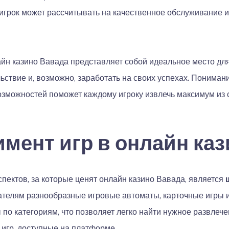
игрок может рассчитывать на качественное обслуживание 
йн казино Вавада представляет собой идеальное место для 
льствие и, возможно, заработать на своих успехах. Поним
зможностей поможет каждому игроку извлечь максимум из с
мент игр в онлайн ка
пектов, за которые ценят онлайн казино Вавада, является
ателям разнообразные игровые автоматы, карточные игры и 
 по категориям, что позволяет легко найти нужное развле
 игр, доступные на платформе.