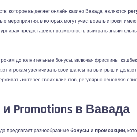
тв, которое выделяет онлайн казино Вавада, являются
рег
ые мероприятия, в которых могут участвовать игроки, им
 турнирах предоставляет возможность выиграть значительн
грокам дополнительные бонусы, включая фриспины, кэшбек
ют игрокам увеличивать свои шансы на выигрыш и делают 
ерживать интерес своих клиентов, регулярно обновляя спис
и Promotions в Вавада
ада предлагает разнообразные
бонусы и промоакции
, ко