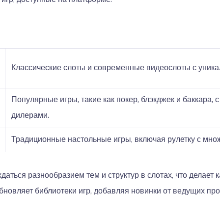
Классические слоты и современные видеослоты с уник
Популярные игры, такие как покер, блэкджек и баккара,
дилерами.
Традиционные настольные игры, включая рулетку с мно
даться разнообразием тем и структур в слотах, что делает 
новляет библиотеки игр, добавляя новинки от ведущих прова